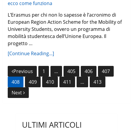
L’Erasmus per chi non lo sapesse è l’acronimo di
European Region Action Scheme for the Mobility of
University Students, ovvero un programma di
mobilità studentesca dell’Unione Europea. Il
progetto …
[Continue Reading...]
Navigazione
Previous
1
…
405
406
407
articoli
408
409
410
411
…
413
Next
ULTIMI ARTICOLI