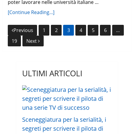
poter lavorare nelle università italiane …
[Continue Reading...]
Navigazione
Previous
1
2
3
4
5
6
…
articoli
19
Next
ULTIMI ARTICOLI
Sceneggiatura per la serialità, i
segreti per scrivere il pilota di