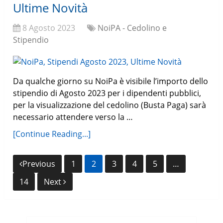
Ultime Novità
8 Agosto 2023
NoiPA - Cedolino e
Stipendio
Da qualche giorno su NoiPa è visibile l’importo dello
stipendio di Agosto 2023 per i dipendenti pubblici,
per la visualizzazione del cedolino (Busta Paga) sarà
necessario attendere verso la …
[Continue Reading...]
Navigazione
Previous
1
2
3
4
5
…
articoli
14
Next