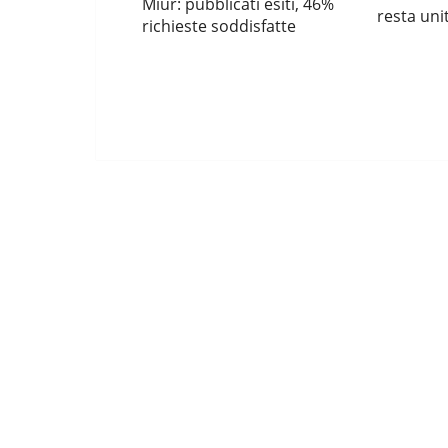
Miur: pubblicati esiti, 46%
resta uni
richieste soddisfatte