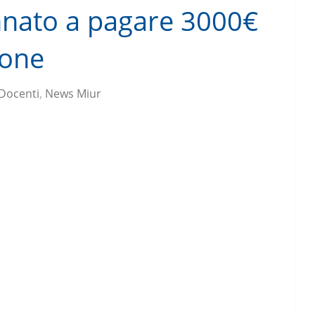
nnato a pagare 3000€
ione
Docenti
,
News Miur