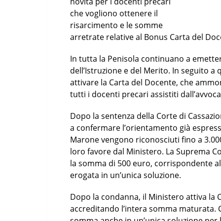
novità per i docenti precari
che vogliono ottenere il
risarcimento e le somme
arretrate relative al Bonus Carta del Doc
In tutta la Penisola continuano a emette
dell’Istruzione e del Merito. In seguito a
attivare la Carta del Docente, che ammo
tutti i docenti precari assistiti dall’avv
Dopo la sentenza della Corte di Cassazio
a confermare l’orientamento già espresso.
Marone vengono riconosciuti fino a 3.00
loro favore dal Ministero. La Suprema Co
la somma di 500 euro, corrispondente al s
erogata in un’unica soluzione.
Dopo la condanna, il Ministero attiva la 
accreditando l’intera somma maturata. C
somma anche in un’unica soluzione per l’a