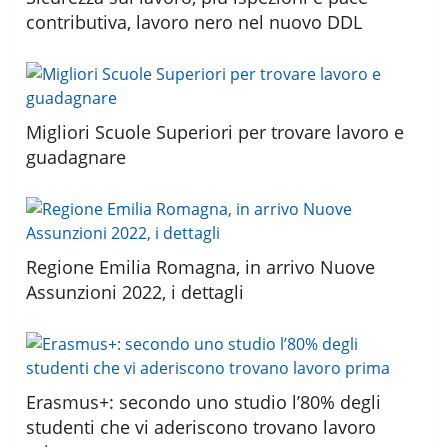
contributiva, lavoro nero nel nuovo DDL
Migliori Scuole Superiori per trovare lavoro e
guadagnare
Regione Emilia Romagna, in arrivo Nuove
Assunzioni 2022, i dettagli
Erasmus+: secondo uno studio l’80% degli
studenti che vi aderiscono trovano lavoro