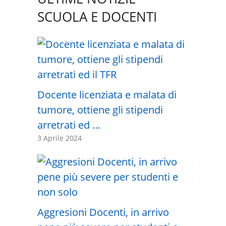
SCUOLA E DOCENTI
Docente licenziata e malata di
tumore, ottiene gli stipendi
arretrati ed …
3 Aprile 2024
Aggresioni Docenti, in arrivo