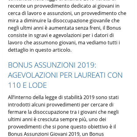
recente un provvedimento dedicato ai giovani in
cerca di lavoro e assunzioni, un provvedimento che
mira a diminuire la disoccupazione giovanile che
negli ultmi anni è aumentata senza freni, il Bonus
consiste in sgravi e agevolazioni per i datori di
lavoro che assumono giovani, ma vediamo tutti i
dettaglio in questo articolo.
BONUS ASSUNZIONI 2019:
AGEVOLAZIONI PER LAUREATI CON
110 E LODE
All’interno della legge di stabilità 2019 sono stati
introdotti alcuni provvedimenti per cercare di
fermare la disoccupazione tra i giovani che negli
ultimi anni è cresciuta sempre più, uno dei
provvedimenti che si pone questo obiettivo è il
Bonus Assunzioni Giovani 2019, un Bonus