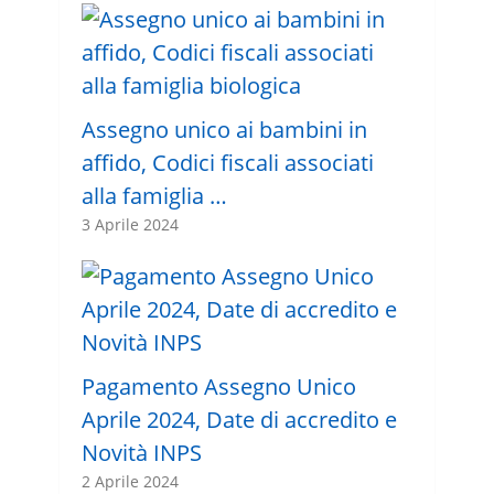
Assegno unico ai bambini in
affido, Codici fiscali associati
alla famiglia …
3 Aprile 2024
Pagamento Assegno Unico
Aprile 2024, Date di accredito e
Novità INPS
2 Aprile 2024