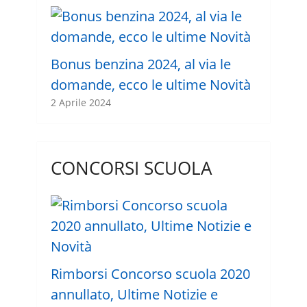
Bonus benzina 2024, al via le
domande, ecco le ultime Novità
2 Aprile 2024
CONCORSI SCUOLA
Rimborsi Concorso scuola 2020
annullato, Ultime Notizie e