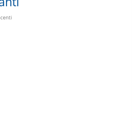
anti
centi