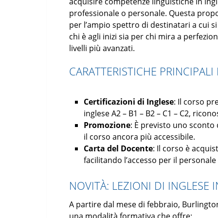
acquisire competenze linguistiche in ingl
professionale o personale. Questa propost
per l’ampio spettro di destinatari a cui s
chi è agli inizi sia per chi mira a perfez
livelli più avanzati.
CARATTERISTICHE PRINCIPALI
Certificazioni di Inglese
: Il corso p
inglese A2 – B1 – B2 – C1 – C2, ricono
Promozione
: È previsto uno sconto
il corso ancora più accessibile.
Carta del Docente
: Il corso è acqui
facilitando l’accesso per il personal
NOVITÀ: LEZIONI DI INGLESE 
A partire dal mese di febbraio, Burlington
una modalità formativa che offre: