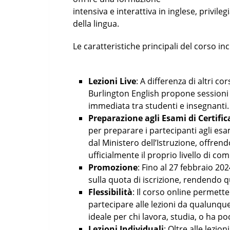
intensiva e interattiva in inglese, privile
della lingua.
Le caratteristiche principali del corso in
Lezioni Live
: A differenza di altri co
Burlington English propone sessioni 
immediata tra studenti e insegnanti.
Preparazione agli Esami di Certifi
per preparare i partecipanti agli esam
dal Ministero dell’Istruzione, offrend
ufficialmente il proprio livello di co
Promozione
: Fino al 27 febbraio 20
sulla quota di iscrizione, rendendo 
Flessibilità
: Il corso online permett
partecipare alle lezioni da qualunq
ideale per chi lavora, studia, o ha p
Lezioni Individuali
: Oltre alle lezio