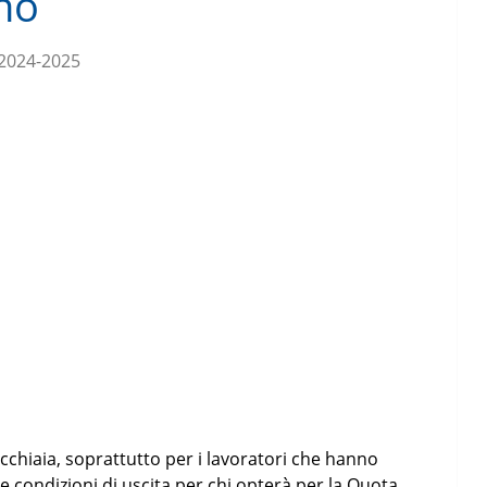
no
 2024-2025
ecchiaia, soprattutto per i lavoratori che hanno
e condizioni di uscita per chi opterà per la Quota