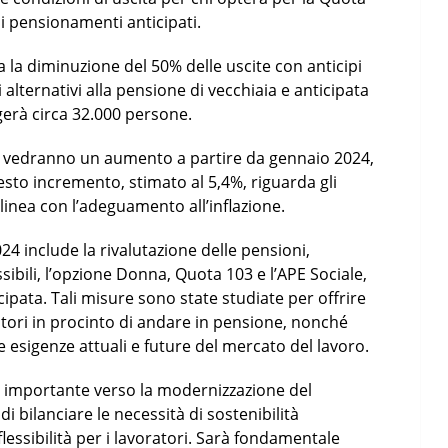
ui pensionamenti anticipati.
a la diminuzione del 50% delle uscite con anticipi
li alternativi alla pensione di vecchiaia e anticipata
erà circa 32.000 persone.
oni vedranno un aumento a partire da gennaio 2024,
esto incremento, stimato al 5,4%, riguarda gli
 linea con l’adeguamento all’inflazione.
024 include la rivalutazione delle pensioni,
ssibili, l’opzione Donna, Quota 103 e l’APE Sociale,
cipata. Tali misure sono state studiate per offrire
atori in procinto di andare in pensione, nonché
e esigenze attuali e future del mercato del lavoro.
importante verso la modernizzazione del
i bilanciare le necessità di sostenibilità
flessibilità per i lavoratori. Sarà fondamentale