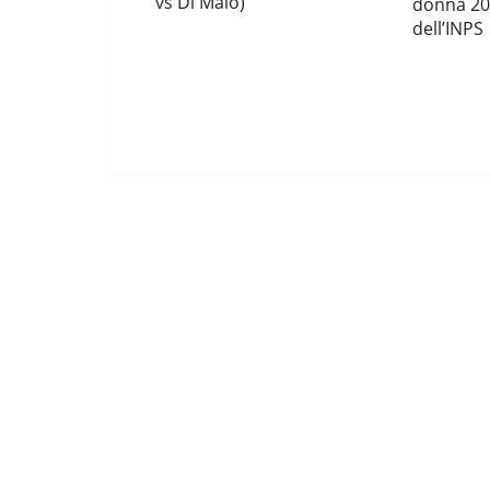
vs Di Maio)
donna 202
dell’INPS