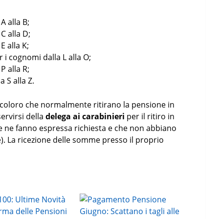
A alla B;
C alla D;
E alla K;
 i cognomi dalla L alla O;
P alla R;
 S alla Z.
 coloro che normalmente ritirano la pensione in
servirsi della
delega ai carabinieri
per il ritiro in
 che ne fanno espressa richiesta e che non abbiano
e). La ricezione delle somme presso il proprio