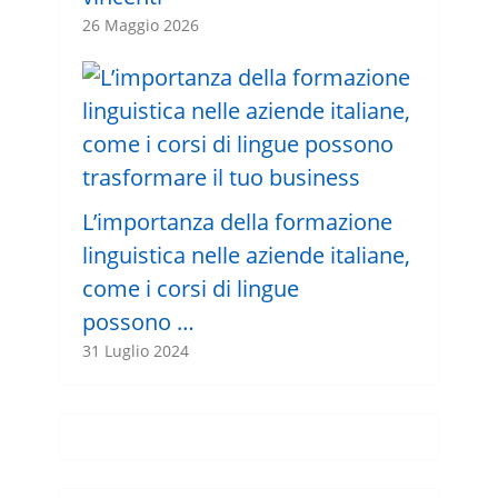
26 Maggio 2026
L’importanza della formazione
linguistica nelle aziende italiane,
come i corsi di lingue
possono …
31 Luglio 2024