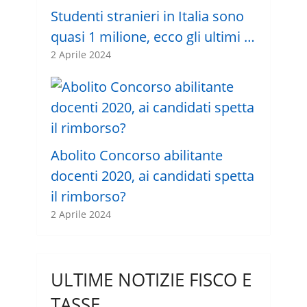
Studenti stranieri in Italia sono
quasi 1 milione, ecco gli ultimi …
2 Aprile 2024
Abolito Concorso abilitante
docenti 2020, ai candidati spetta
il rimborso?
2 Aprile 2024
ULTIME NOTIZIE FISCO E
TASSE