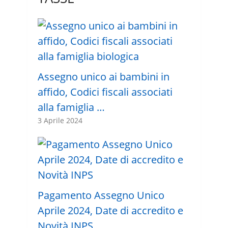
Assegno unico ai bambini in
affido, Codici fiscali associati
alla famiglia …
3 Aprile 2024
Pagamento Assegno Unico
Aprile 2024, Date di accredito e
Novità INPS