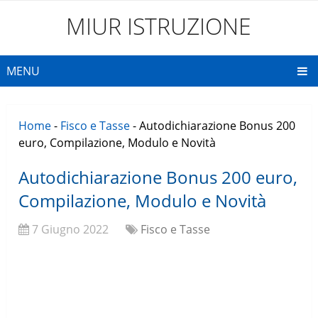
MIUR ISTRUZIONE
MENU
Home
-
Fisco e Tasse
-
Autodichiarazione Bonus 200
euro, Compilazione, Modulo e Novità
Autodichiarazione Bonus 200 euro,
Compilazione, Modulo e Novità
7 Giugno 2022
Fisco e Tasse