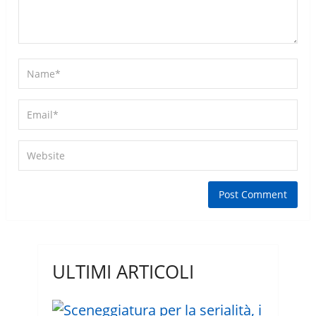
ULTIMI ARTICOLI