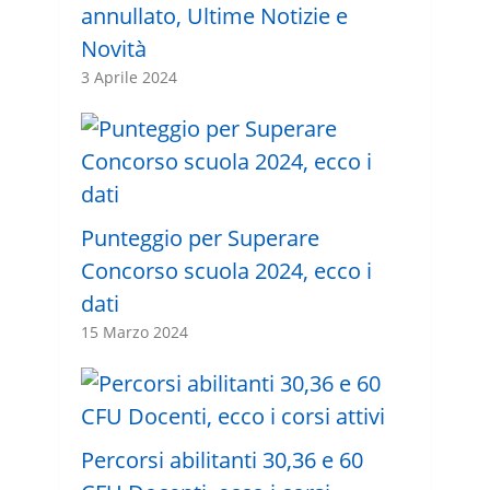
annullato, Ultime Notizie e
Novità
3 Aprile 2024
Punteggio per Superare
Concorso scuola 2024, ecco i
dati
15 Marzo 2024
Percorsi abilitanti 30,36 e 60