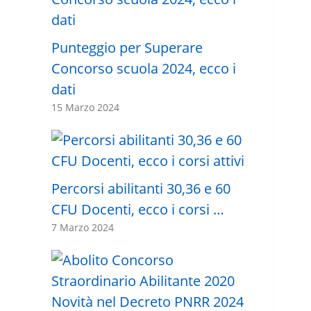
Punteggio per Superare
Concorso scuola 2024, ecco i
dati
15 Marzo 2024
Percorsi abilitanti 30,36 e 60
CFU Docenti, ecco i corsi …
7 Marzo 2024