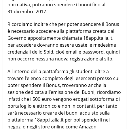
normativa, potranno spendere i buoni fino al
31 dicembre 2017.
Ricordiamo inoltre che per poter spendere il Bonus
è necessario accedere alla piattaforma creata dal
Governo appositamente chiamata 18app.italia.it,
per accedere dovranno essere usate le medesime
credenziali dello Spid, cioè email e password, quindi
non occorre nessuna nuova registrazione al sito.
All’interno della piattaforma gli studenti oltre a
trovare l’elenco completo degli esercenti presso cui
poter spendere il Bonus, troveranno anche la
sezione dedicata all’emissione dei Buoni, ricordiamo
infatti che i 500 euro vengono erogati sottoforma di
portafoglio elettronico e non in contanti, per tanto
sarà necessario creare dei buoni acquisto sulla
piattaforma 18app.italia.it per poi spenderli nei
negozi o negli store online come Amazon.