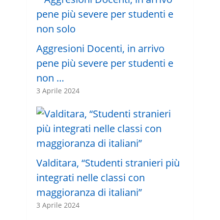
Aggresioni Docenti, in arrivo
pene più severe per studenti e
non …
3 Aprile 2024
Valditara, “Studenti stranieri più
integrati nelle classi con
maggioranza di italiani”
3 Aprile 2024