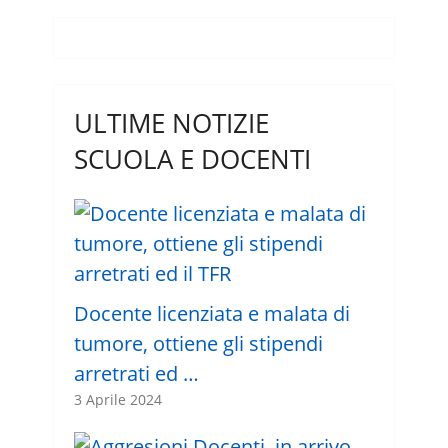
ULTIME NOTIZIE
SCUOLA E DOCENTI
Docente licenziata e malata di
tumore, ottiene gli stipendi
arretrati ed …
3 Aprile 2024