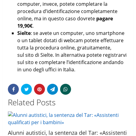
computer, invece, potete completare la
procedura d’identificazione completamente
online, ma in questo caso dovrete
pagare
19,90€
.
Sielte
: se avete un computer, uno smartphone
o un tablet dotati di webcam potete effettuare
tutta la procedura online, gratuitamente,
sul sito di Sielte. In alternativa potete registrarvi
sul sito e completare l’identificazione andando
in uno degli uffici in Italia.
Related Posts
Alunni autistici, la sentenza del Tar: «Assistenti