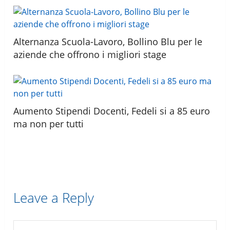
Alternanza Scuola-Lavoro, Bollino Blu per le
aziende che offrono i migliori stage
Aumento Stipendi Docenti, Fedeli si a 85 euro
ma non per tutti
Leave a Reply