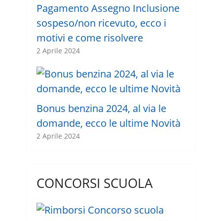
Pagamento Assegno Inclusione
sospeso/non ricevuto, ecco i
motivi e come risolvere
2 Aprile 2024
Bonus benzina 2024, al via le
domande, ecco le ultime Novità
2 Aprile 2024
CONCORSI SCUOLA