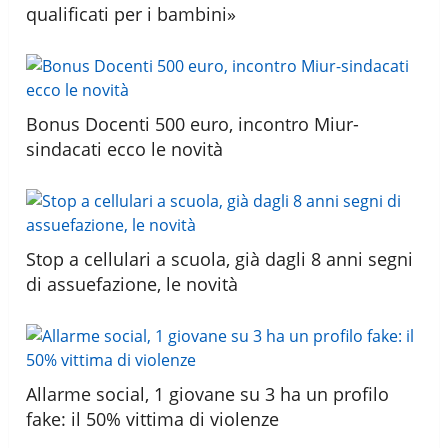
qualificati per i bambini»
Bonus Docenti 500 euro, incontro Miur-
sindacati ecco le novità
Stop a cellulari a scuola, già dagli 8 anni segni
di assuefazione, le novità
Allarme social, 1 giovane su 3 ha un profilo
fake: il 50% vittima di violenze