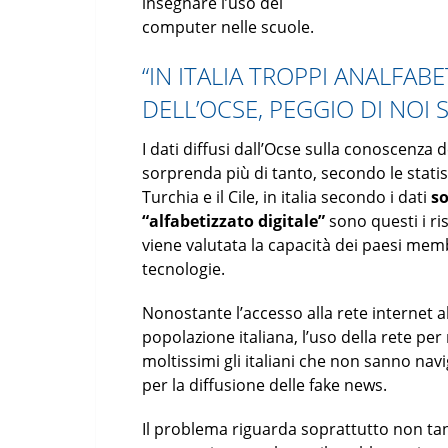
insegnare l’uso del
computer nelle scuole.
“IN ITALIA TROPPI ANALFABET
DELLʼOCSE, PEGGIO DI NOI 
I dati diffusi dall’Ocse sulla conoscenza d
sorprenda più di tanto, secondo le statist
Turchia e il Cile, in italia secondo i dati
so
“alfabetizzato digitale”
sono questi i ri
viene valutata la capacità dei paesi memb
tecnologie.
Nonostante l’accesso alla rete internet ab
popolazione italiana, l’uso della rete per
moltissimi gli italiani che non sanno na
per la diffusione delle fake news.
Il problema riguarda soprattutto non tant