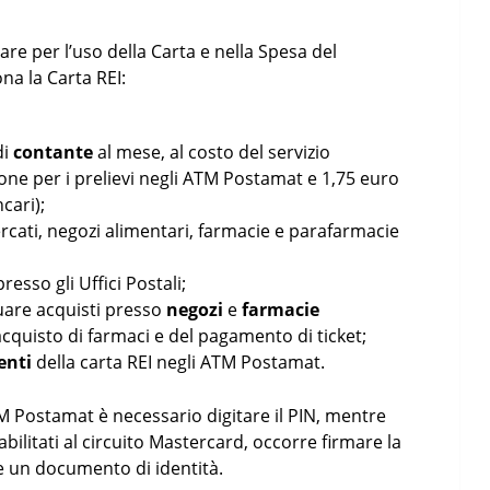
tare per l’uso della Carta e nella Spesa del
na la Carta REI:
di
contante
al mese, al costo del servizio
ne per i prelievi negli ATM Postamat e 1,75 euro
cari);
ati, negozi alimentari, farmacie e parafarmacie
resso gli Uffici Postali;
uare acquisti presso
negozi
e
farmacie
acquisto di farmaci e del pagamento di ticket;
enti
della carta REI negli ATM Postamat.
TM Postamat è necessario digitare il PIN, mentre
abilitati al circuito Mastercard, occorre firmare la
re un documento di identità.