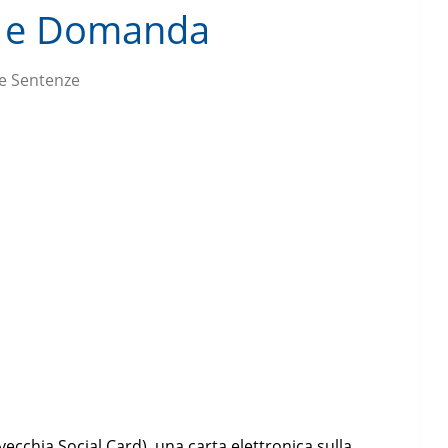
ti e Domanda
 e Sentenze
vecchia Social Card), una carta elettronica sulla