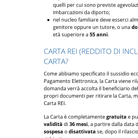
quelli per cui sono previste agevolazio
imbarcazioni da diporto;
nel nucleo familiare deve esserci a
genitore oppure un tutore, o una
d
età superiore a
55 anni
.
CARTA REI (REDDITO DI IN
CARTA?
Come abbiamo specificato il sussidio ec
Pagamento Elettronica, la Carta viene rila
domanda verrà accolta il beneficiario dell
propri documenti per ritirare la Carta, me
Carta REI.
La Carta è completamente
gratuita
e può
validità
di
36 mesi
, a partire dalla data
sospesa
o
disattivata
se, dopo il rilasci