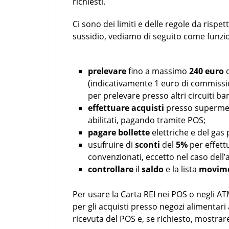
richiesti.
Ci sono dei limiti e delle regole da rispet
sussidio, vediamo di seguito come funzio
prelevare
fino a massimo
240 euro
(indicativamente 1 euro di commissio
per prelevare presso altri circuiti ban
effettuare acquisti
presso supermerc
abilitati, pagando tramite POS;
pagare bollette
elettriche e del gas p
usufruire di
sconti
del
5%
per effett
convenzionati, eccetto nel caso dell’
controllare
il
saldo
e la lista
movim
Per usare la Carta REI nei POS o negli A
per gli acquisti presso negozi alimentari 
ricevuta del POS e, se richiesto, mostra