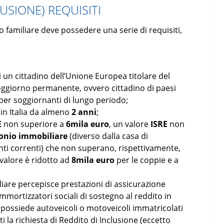
LUSIONE) REQUISITI
o familiare deve possedere una serie di requisiti,
i un cittadino dell’Unione Europea titolare del
 soggiorno permanente, ovvero cittadino di paesi
per soggiornanti di lungo periodo;
in Italia da almeno
2 anni
;
E
non superiore a
6mila euro
, un valore
ISRE
non
onio immobiliare
(diverso dalla casa di
nti correnti) che non superano, rispettivamente,
 valore è ridotto ad
8mila euro
per le coppie e a
are percepisce prestazioni di assicurazione
ammortizzatori sociali di sostegno al reddito in
 possiede autoveicoli o motoveicoli immatricolati
i la richiesta di Reddito di Inclusione (eccetto