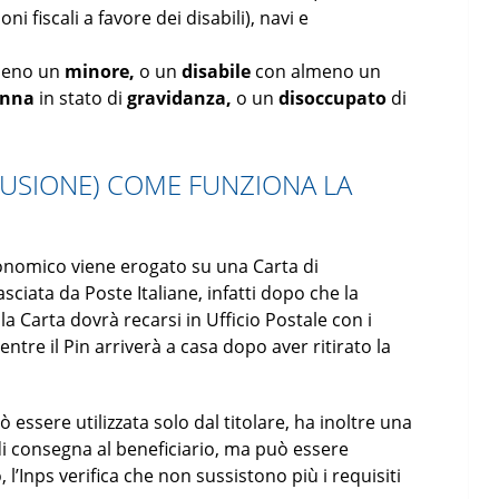
ni fiscali a favore dei disabili), navi e
lmeno un
minore,
o un
disabile
con almeno un
onna
in stato di
gravidanza,
o un
disoccupato
di
CLUSIONE) COME FUNZIONA LA
onomico viene erogato su una Carta di
sciata da Poste Italiane, infatti dopo che la
a Carta dovrà recarsi in Ufficio Postale con i
ntre il Pin arriverà a casa dopo aver ritirato la
 essere utilizzata solo dal titolare, ha inoltre una
 di consegna al beneficiario, ma può essere
o, l’Inps verifica che non sussistono più i requisiti