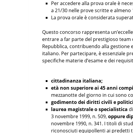
Per accedere alla prova orale è nec
a 21/30 nelle prove scritte e almeno 
La prova orale è considerata supera
Questo concorso rappresenta un’eccellent
entrare a far parte del prestigioso team 
Repubblica, contribuendo alla gestione e
italiano. Per partecipare, è essenziale 
specifiche materie d’esame e dei requisiti
cittadinanza italiana;
età non superiore ai 45 anni compi
mezzanotte del giorno in cui sono co
godimento dei diritti civili e politic
laurea magistrale o specialistica
di
3 novembre 1999, n. 509,
oppure di
novembre 1990, n. 341. I titoli di stu
riconosciuti equipollenti ai predetti ti