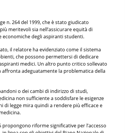
e n. 264 del 1999, che è stato giudicato
 più meritevoli sia nell’assicurare equità di
 economiche degli aspiranti studenti.
ato, il relatore ha evidenziato come il sistema
abbienti, che possono permettersi di dedicare
aspiranti medici. Un altro punto critico sollevato
non affronta adeguatamente la problematica della
ndoni o dei cambi di indirizzo di studi,
dicina non sufficiente a soddisfare le esigenze
i di legge mira quindi a rendere più efficace e
 medicina.
15 propongono riforme significative per l’accesso
 in linea con gli obiettivi del Piano Nazionale di