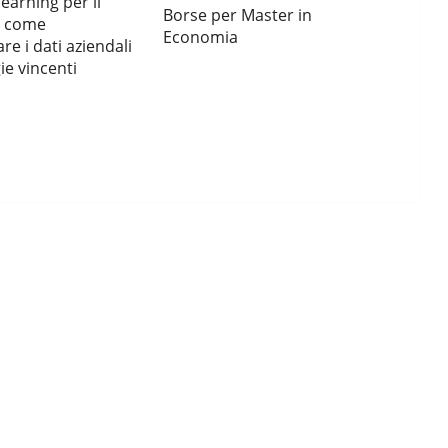
earning per il
Borse per Master in
, come
Economia
re i dati aziendali
ie vincenti