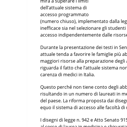
mira a superare i limiti
dell’attuale sistema di
accesso programmato
(numero chiuso), implementato dalla legg
inefficace sia nel selezionare gli studenti
accesso indipendentemente dalle risorse
Durante la presentazione dei testi in Sen
attuale tenda a favorire le famiglie più 
maggiori risorse alla preparazione degli 
riguarda il fatto che l’attuale sistema 
carenza di medici in Italia.
Questo perché non tiene conto degli abba
risultando in un numero di laureati in me
del paese. La riforma proposta dai disegn
equo il sistema di accesso alle facoltà di
I disegni di legge n. 942 e Atto Senato 9
al corso di laurea in medicina e chirurgia,