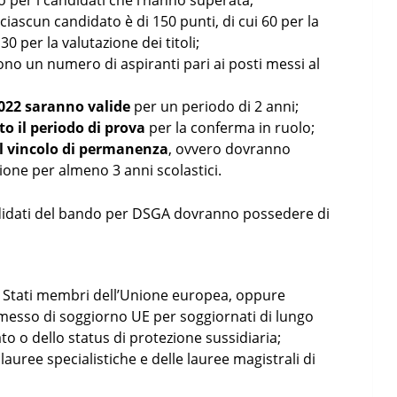
o per i candidati che l’hanno superata;
 ciascun candidato è di 150 punti, di cui 60 per la
30 per la valutazione dei titoli;
 un numero di aspiranti pari ai posti messi al
2022 saranno valide
per un periodo di 2 anni;
sto il periodo di prova
per la conferma in ruolo;
 il vincolo di permanenza
, ovvero dovranno
ione per almeno 3 anni scolastici.
andidati del bando per DSGA dovranno possedere di
gli Stati membri dell’Unione europea, oppure
permesso di soggiorno UE per soggiornati di lungo
to o dello status di protezione sussidiaria;
lauree specialistiche e delle lauree magistrali di