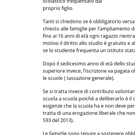
scolastico frequentato dal
proprio figlio.
Tanti si chiedono se è obbligatorio versa
chiesto alle famiglie per l’ampliamento de
fino ai 16 anni di età ogni ragazzo rientra
motivo il diritto allo studio è gratuito e 
se lo studente frequenta un istituto stata
Dopo il sedicesimo anno di età dello stu
superiore invece, l’iscrizione va pagata 
le scuole ( tassazione generale).
Se si tratta invece di contributo volonta
scuola a scuola poichè a deliberarlo è il c
esigenze che la scuola ha e non deve per 
tratta di una erogazione liberale che n
593 del 2013).
Le famiglie sono tenute a sostenere obbl