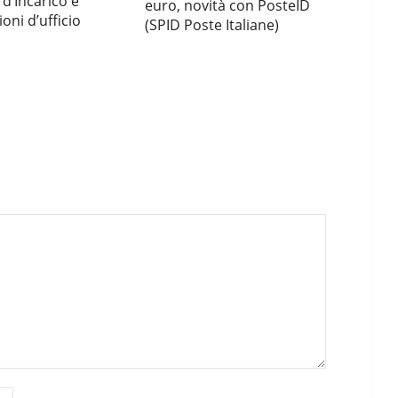
d’Incarico e
euro, novità con PosteID
oni d’ufficio
(SPID Poste Italiane)