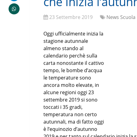
che inizia l’autun
23 Settembre 2019
News Scuola 
Oggi ufficialmente inizia la
stagione autunnale
almeno stando al
calendario perchè sulla
carta nonostante il cattivo
tempo, le bombe d’acqua
le temperature sono
ancora molto elevate, in
alcune regioni oggi 23
settembre 2019 si sono
toccati i 35 gradi,
temperatura non certo
autunnali, ma di fatto oggi
è l’equinozio d’autunno
2019 e per tanto sul calendario inizia la