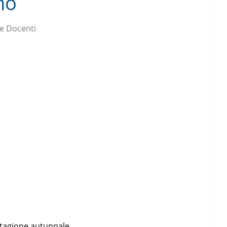
no
e Docenti
 stagione autunnale.