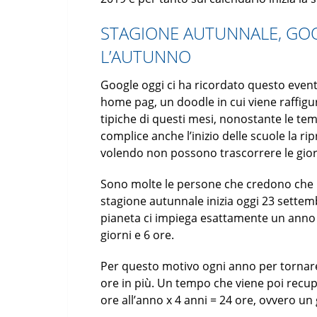
STAGIONE AUTUNNALE, GOOG
L’AUTUNNO
Google oggi ci ha ricordato questo even
home pag, un doodle in cui viene raffigur
tipiche di questi mesi, nonostante le te
complice anche l’inizio delle scuole la rip
volendo non possono trascorrere le gio
Sono molte le persone che credono che l’
stagione autunnale inizia oggi 23 settembr
pianeta ci impiega esattamente un anno a
giorni e 6 ore.
Per questo motivo ogni anno per tornare n
ore in più. Un tempo che viene poi recupe
ore all’anno x 4 anni = 24 ore, ovvero un 