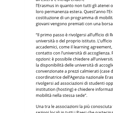
l’Erasmus in quanto non tutti gli atenei o
loro permanenza estera. Quest’anno l’Er
costituzione di un programma di mobilit
giovani vengono premiati con una borsa 
“Il primo passo è rivolgersi all’ufficio di
università o del proprio istituto. L’uffici
accademici, come il learning agreement, i
contatto con l’università di accoglienza. R
opzioni: è possibile chiedere all’univers
la disponibilità delle università di accog
convenzionate a prezzi calmierati (case d
coordinatrice dell’Agenzia nazionale E
rivolgersi ad associazioni di studenti opp
institution (hosting) e chiedere informaz
mobilità nella stessa sede”.
Una tra le associazioni la più conosciut
sezioni locali in tutti i Paesi che parte