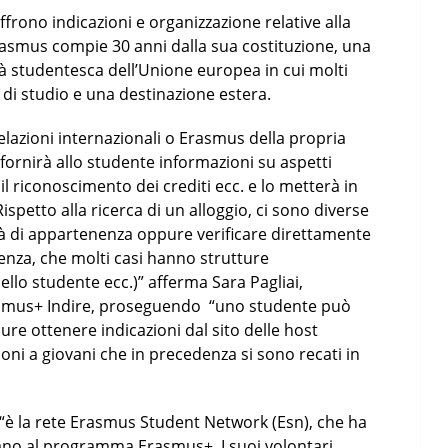
ffrono indicazioni e organizzazione relative alla
asmus compie 30 anni dalla sua costituzione, una
à studentesca dell’Unione europea in cui molti
di studio e una destinazione estera.
 Relazioni internazionali o Erasmus della propria
o fornirà allo studente informazioni su aspetti
l riconoscimento dei crediti ecc. e lo metterà in
ispetto alla ricerca di un alloggio, ci sono diverse
ità di appartenenza oppure verificare direttamente
lienza, che molti casi hanno strutture
ello studente ecc.)” afferma Sara Pagliai,
rasmus+ Indire, proseguendo “uno studente può
ure ottenere indicazioni dal sito delle host
ioni a giovani che in precedenza si sono recati in
a “è la rete Erasmus Student Network (Esn), che ha
cipano al programma Erasmus+. I suoi volontari