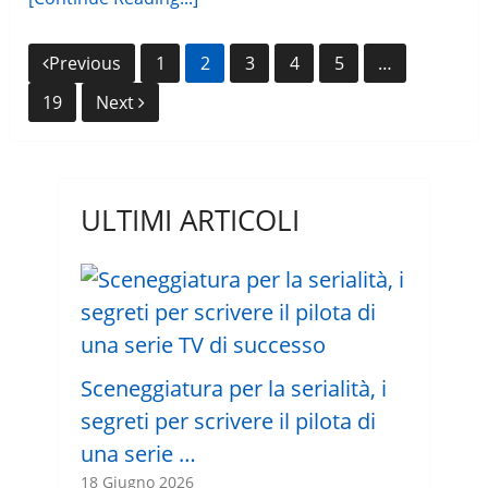
Navigazione
Previous
1
2
3
4
5
…
articoli
19
Next
ULTIMI ARTICOLI
Sceneggiatura per la serialità, i
segreti per scrivere il pilota di
una serie …
18 Giugno 2026