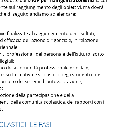
ntrodotte dal
MIUR per i Dirigenti Scolastici
la cui
nte sul raggiungimento degli obiettivi, ma dovrà
 che di seguito andiamo ad elencare:
e finalizzate al raggiungimento dei risultati,
 efficacia dell’azione dirigenziale, in relazione
triennale;
ti professionali del personale dell’istituto, sotto
legiali;
no della comunità professionale e sociale;
esso formativo e scolastico degli studenti e dei
ll’ambito dei sistemi di autovalutazione,
e;
ozione della partecipazione e della
nti della comunità scolastica, dei rapporti con il
e.
LASTICI: LE FASI