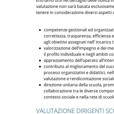
Entriamo ora nel dettaglio delle novità i
valutazione non sarà basata esclusivame
tenere in considerazione diversi aspetti
competenze gestionali ed organizzativ
correttezza, trasparenza, efficienza ed
agli obiettivi assegnati nell’ incarico 
valorizzazione dell’impegno e dei meri
il profilo individuale e negli ambiti col
apprezzamento dell’operato all’inter
contributo al miglioramento del succ
processi organizzativi e didattici, ne
valutazione e rendicontazione social
direzione unitaria della scuola, prom
collaborazione tra le diverse compone
contesto sociale e nella rete di scuol
VALUTAZIONE DIRIGENTI SCO