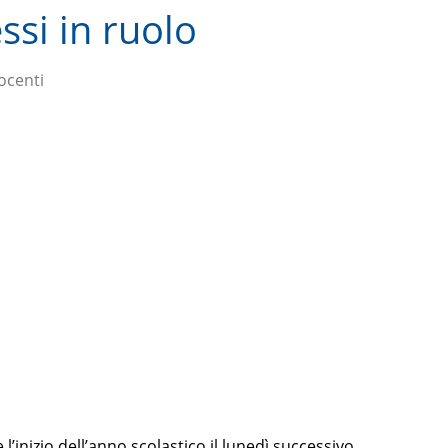
si in ruolo
ocenti
’inizio dell’anno scolastico il lunedì successivo