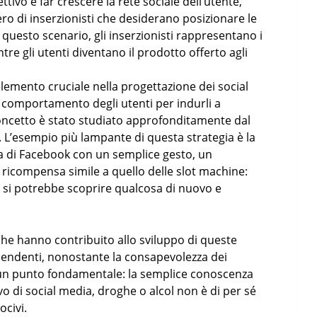
iettivo è far crescere la rete sociale dell’utente,
 di inserzionisti che desiderano posizionare le
n questo scenario, gli inserzionisti rappresentano i
ntre gli utenti diventano il prodotto offerto agli
elemento cruciale nella progettazione dei social
l comportamento degli utenti per indurli a
oncetto è stato studiato approfonditamente dal
 L’esempio più lampante di questa strategia è la
ca di Facebook con un semplice gesto, un
 ricompensa simile a quello delle slot machine:
no, si potrebbe scoprire qualcosa di nuovo e
 che hanno contribuito allo sviluppo di queste
pendenti, nonostante la consapevolezza dei
un punto fondamentale: la semplice conoscenza
ivo di social media, droghe o alcol non è di per sé
civi.