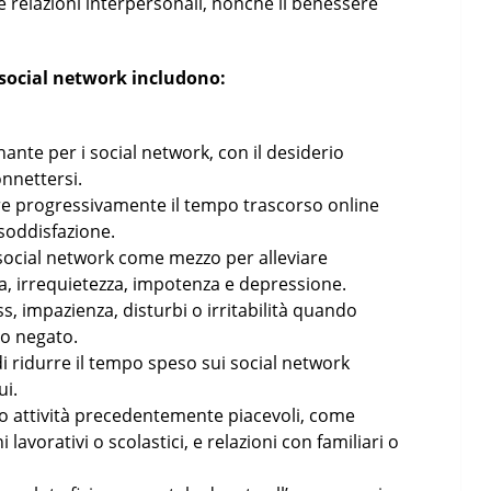
le relazioni interpersonali, nonché il benessere
social network includono:
nte per i social network, con il desiderio
nnettersi.
are progressivamente il tempo trascorso online
 soddisfazione.
i social network come mezzo per alleviare
a, irrequietezza, impotenza e depressione.
ss, impazienza, disturbi o irritabilità quando
 o negato.
à di ridurre il tempo speso sui social network
ui.
rso attività precedentemente piacevoli, come
 lavorativi o scolastici, e relazioni con familiari o