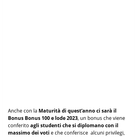
Anche con la
Maturità di quest’anno ci sarà il
Bonus Bonus 100 e lode 2023
, un bonus che viene
conferito
agli studenti che si diplomano con il
massimo dei voti
e che conferisce alcuni privilegi,