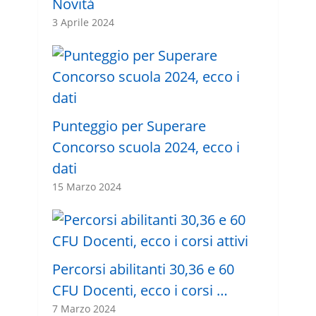
Novità
3 Aprile 2024
Punteggio per Superare
Concorso scuola 2024, ecco i
dati
15 Marzo 2024
Percorsi abilitanti 30,36 e 60
CFU Docenti, ecco i corsi …
7 Marzo 2024