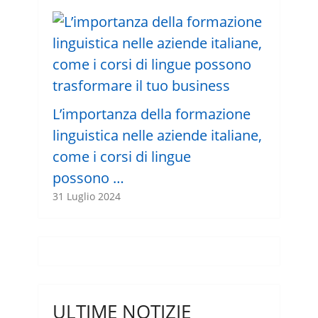
L’importanza della formazione
linguistica nelle aziende italiane,
come i corsi di lingue
possono …
31 Luglio 2024
ULTIME NOTIZIE