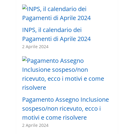
INPS, il calendario dei
Pagamenti di Aprile 2024
2 Aprile 2024
Pagamento Assegno Inclusione
sospeso/non ricevuto, ecco i
motivi e come risolvere
2 Aprile 2024