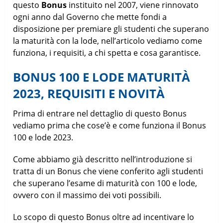
questo
Bonus
instituito nel 2007, viene rinnovato
ogni anno dal Governo che mette fondi a
disposizione per premiare gli studenti che superano
la maturità con la lode, nell’articolo vediamo come
funziona, i requisiti, a chi spetta e cosa garantisce.
BONUS 100 E LODE MATURITÀ
2023, REQUISITI E NOVITÀ
Prima di entrare nel dettaglio di questo Bonus
vediamo prima che cose’è e come funziona il Bonus
100 e lode 2023.
Come abbiamo già descritto nell’introduzione si
tratta di un Bonus che viene conferito agli studenti
che superano l’esame di maturità con 100 e lode,
ovvero con il massimo dei voti possibili.
Lo scopo di questo Bonus oltre ad incentivare lo