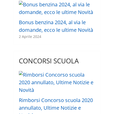
Bonus benzina 2024, al via le
domande, ecco le ultime Novità
2 Aprile 2024
CONCORSI SCUOLA
Rimborsi Concorso scuola 2020
annullato, Ultime Notizie e