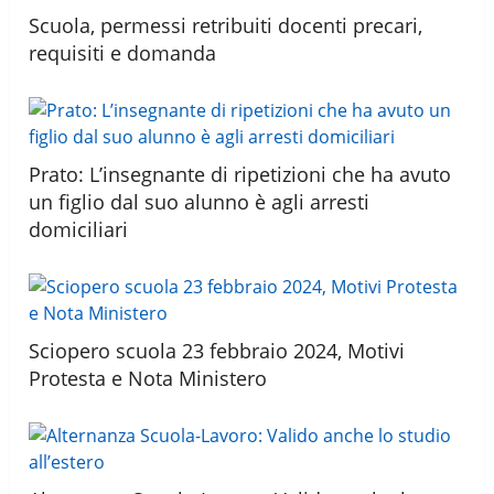
Scuola, permessi retribuiti docenti precari,
requisiti e domanda
Prato: L’insegnante di ripetizioni che ha avuto
un figlio dal suo alunno è agli arresti
domiciliari
Sciopero scuola 23 febbraio 2024, Motivi
Protesta e Nota Ministero