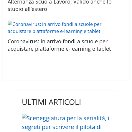
Alternanza Scuola-Lavoro: Valido anche lo
studio all’estero
Coronavirus: in arrivo fondi a scuole per
acquistare piattaforme e-learning e tablet
ULTIMI ARTICOLI