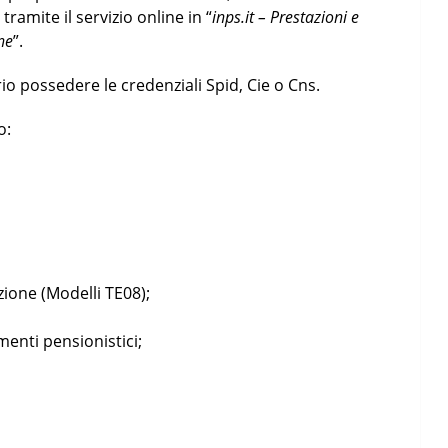
ramite il servizio online in “
inps.it – Prestazioni e
ne
”.
o possedere le credenziali Spid, Cie o Cns.
o:
zione (Modelli TE08);
menti pensionistici;