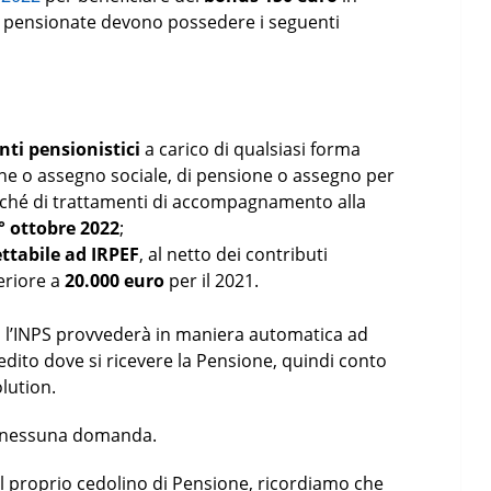
le pensionate devono possedere i seguenti
ti pensionistici
a carico di qualsiasi forma
one o assegno sociale, di pensione o assegno per
nonché di trattamenti di accompagnamento alla
° ottobre 2022
;
ttabile ad IRPEF
, al netto dei contributi
periore a
20.000 euro
per il 2021.
iti l’INPS provvederà in maniera automatica ad
edito dove si ricevere la Pensione, quindi conto
lution.
e nessuna domanda.
l proprio cedolino di Pensione, ricordiamo che