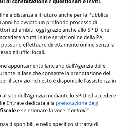
ali di constatazione
e
questionari e inviti
.
nline a distanza è il futuro anche per la Pubblica
mi anni ha avviato un profondo processo di
ettori ed ambiti, oggi grazie anche allo SPID, che
edere a tutti i siti e servizi online della PA,
i possono effettuare direttamente online senza la
so gli uffici locali.
one appuntamento lanciano dall’Agenzia delle
urante la fase che consente la prenotazione del
 il servizio richiesto è disponibile l’assistenza in
o al sito dell’Agenzia mediante lo SPID ed accedere
lle Entrate dedicata alla
prenotazione degli
fiscale
e selezionare la voce
“Controlli”
.
za disponibili, e nello specifico si tratta di: