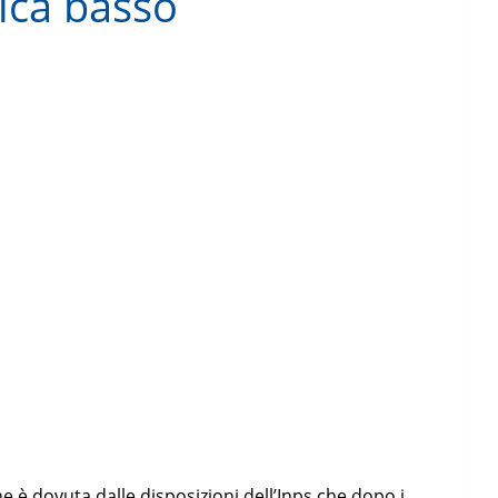
rica basso
one è dovuta dalle disposizioni dell’Inps che dopo i