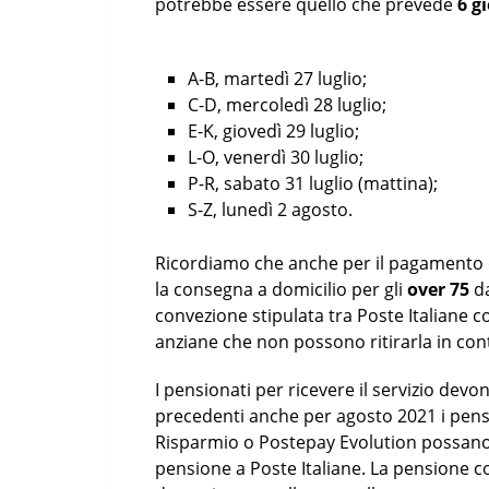
potrebbe essere quello che prevede
6 g
A-B, martedì 27 luglio;
C-D, mercoledì 28 luglio;
E-K, giovedì 29 luglio;
L-O, venerdì 30 luglio;
P-R, sabato 31 luglio (mattina);
S-Z, lunedì 2 agosto.
Ricordiamo che anche per il pagamento 
la consegna a domicilio per gli
over 75
da
convezione stipulata tra Poste Italiane c
anziane che non possono ritirarla in conta
I pensionati per ricevere il servizio dev
precedenti anche per agosto 2021 i pens
Risparmio o Postepay Evolution possano 
pensione a Poste Italiane. La pensione c