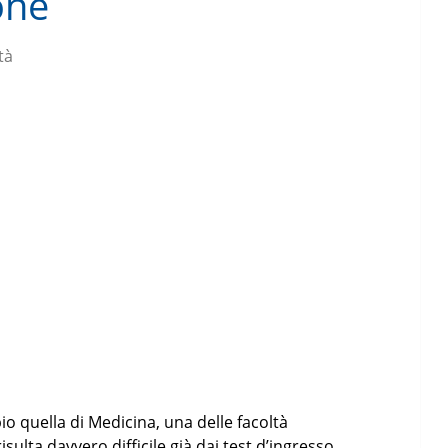
one
tà
 quella di Medicina, una delle facoltà
ulta davvero difficile già dai test d’ingresso,