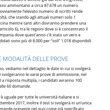
accesso ammontano a circa 87.678 un numero
i, ovviamente l’elevato numero di iscritti rende
oltà, che stando agli attuali numeri solo 1
icina mentre tanti altri dovranno prendere una
articolo 6), tra le regioni dove si è concentrato il
ampania dove quest’anno c’è stato un vero e
idati sono più di 8.000 per “soli” 1.018 disponibili
E MODALITÀ DELLE PROVE
o, vediamo nel dettaglio le date in cui si svolgerà
 si svolgeranno le varie prove di ammissione, nel
 a risposta multipla, i candidati avranno 100
 alle 60 domande.
 uguale per tutte le università italiane e si
ttembre 2017, inoltre il test si svolgerà in un’unica
domande presente nel quiz come già specificato