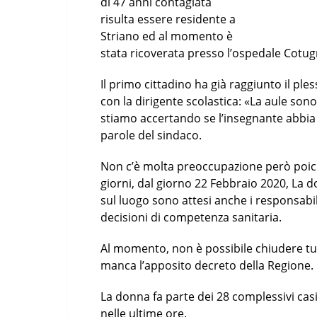
di 47 anni contagiata
risulta essere residente a
Striano ed al momento è
stata ricoverata presso l’ospedale Cotug
Il primo cittadino ha già raggiunto il ple
con la dirigente scolastica: «La aule son
stiamo accertando se l’insegnante abbia t
parole del sindaco.
Non c’è molta preoccupazione però poich
giorni, dal giorno 22 Febbraio 2020, La d
sul luogo sono attesi anche i responsabil
decisioni di competenza sanitaria.
Al momento, non è possibile chiudere tutt
manca l’apposito decreto della Regione.
La donna fa parte dei 28 complessivi casi
nelle ultime ore.