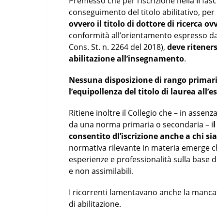
Premesso che per l’iscrizione nella II fasc
conseguimento del titolo abilitativo, p
ovvero il titolo di dottore di ricerca o
conformità all’orientamento espresso dal
Cons. St. n. 2264 del 2018),
deve riteners
abilitazione all’insegnamento
.
Nessuna disposizione di rango primari
l’equipollenza del titolo di laurea all’e
Ritiene inoltre il Collegio che – in ass
da una norma primaria o secondaria – i
consentito dl’iscrizione anche a chi sia
normativa rilevante in materia emerge che 
esperienze e professionalità sulla base di
e non assimilabili.
I ricorrenti lamentavano anche la mancat
di abilitazione.