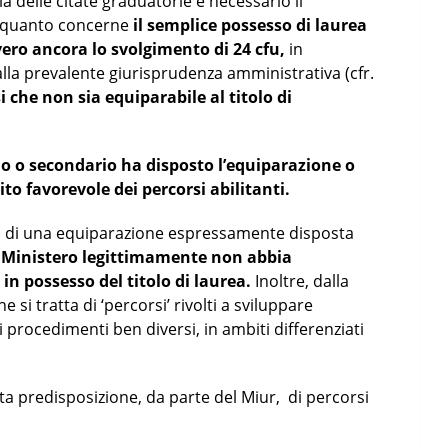
ia delle citate graduatorie è necessario il
er quanto concerne
il semplice possesso di laurea
vvero ancora lo svolgimento di 24 cfu,
in
la prevalente giurisprudenza amministrativa (cfr.
i che non sia equiparabile al titolo di
o o secondario ha disposto l’equiparazione o
sito favorevole dei percorsi abilitanti.
enza di una equiparazione espressamente disposta
l Ministero legittimamente non abbia
 in possesso del titolo di laurea.
Inoltre, dalla
si tratta di ‘percorsi’ rivolti a sviluppare
 procedimenti ben diversi, in ambiti differenziati
a predisposizione, da parte del Miur, di percorsi