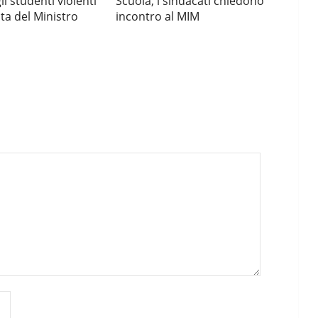
gli studenti violenti
Scuola, i sindacati chiedono
ta del Ministro
incontro al MIM