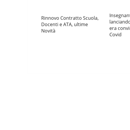
Insegnante
Rinnovo Contratto Scuola,
lanciandos
Docenti e ATA, ultime
era convin
Novità
Covid