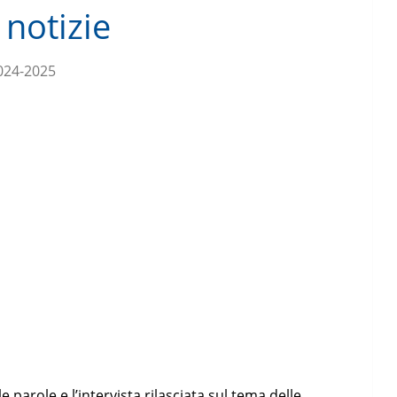
 notizie
024-2025
e parole e l’intervista rilasciata sul tema delle