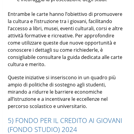
Entrambe le carte hanno l’obiettivo di promuovere
la cultura e l’istruzione tra i giovani, facilitando
l’accesso a libri, musei, eventi culturali, corsi e altre
attività formative e ricreative. Per approfondire
come utilizzare queste due nuove opportunità e
conoscere i dettagli su come richiederle, è
consigliabile consultare la guida dedicata alle carte
cultura e merito.
Queste iniziative si inseriscono in un quadro più
ampio di politiche di sostegno agli studenti,
mirando a ridurre le barriere economiche
all’istruzione e a incentivare le eccellenze nel
percorso scolastico e universitario.
5) FONDO PER IL CREDITO AI GIOVANI
(FONDO STUDIO) 2024