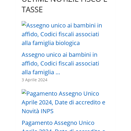
TASSE
Assegno unico ai bambini in
affido, Codici fiscali associati
alla famiglia …
3 Aprile 2024
Pagamento Assegno Unico