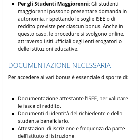
Per gli Studenti Maggiorenni
: Gli studenti
maggiorenni possono presentare domanda in
autonomia, rispettando le soglie ISEE o di
reddito previste per ciascun bonus. Anche in
questo caso, le procedure si svolgono online,
attraverso i siti ufficiali degli enti erogatori o
delle istituzioni educative.
DOCUMENTAZIONE NECESSARIA
Per accedere ai vari bonus è essenziale disporre di:
Documentazione attestante l’ISEE, per valutare
le fasce di reddito.
Documenti di identità del richiedente e dello
studente beneficiario.
Attestazioni di iscrizione e frequenza da parte
dell’istituto di istruzione.