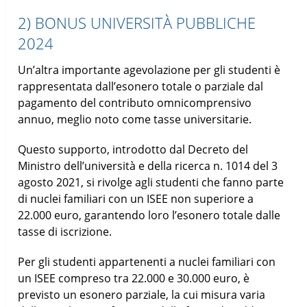
2) BONUS UNIVERSITÀ PUBBLICHE
2024
Un’altra importante agevolazione per gli studenti è
rappresentata dall’esonero totale o parziale dal
pagamento del contributo omnicomprensivo
annuo, meglio noto come tasse universitarie.
Questo supporto, introdotto dal Decreto del
Ministro dell’università e della ricerca n. 1014 del 3
agosto 2021, si rivolge agli studenti che fanno parte
di nuclei familiari con un ISEE non superiore a
22.000 euro, garantendo loro l’esonero totale dalle
tasse di iscrizione.
Per gli studenti appartenenti a nuclei familiari con
un ISEE compreso tra 22.000 e 30.000 euro, è
previsto un esonero parziale, la cui misura varia