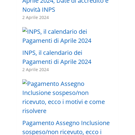
Aprile 2024, Date di accredito e
Novità INPS
2 Aprile 2024
INPS, il calendario dei
Pagamenti di Aprile 2024
2 Aprile 2024
Pagamento Assegno Inclusione
sospeso/non ricevuto, ecco i