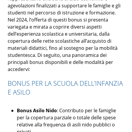
agevolazioni finalizzati a supportare le famiglie e gli
studenti nel percorso di istruzione e formazione.
Nel 2024, l’offerta di questi bonus si presenta
variegata e mirata a coprire diversi aspetti
dell’esperienza scolastica e universitaria, dalla
copertura delle rette scolastiche all’acquisto di
materiali didattici, fino al sostegno per la mobilità
studentesca. Di seguito, una panoramica dei
principali bonus disponibili e delle modalità per
accedervi:
BONUS PER LA SCUOLA DELL’INFANZIA
E ASILO
Bonus Asilo Nido
: Contributo per le famiglie
per la copertura parziale o totale delle spese
relative alla frequenza di asili nido pubblici o
privati.