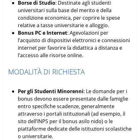
Borse di Studio
: Destinate agli studenti
universitari sulla base del merito e della
condizione economica, per coprire le spese
relative a tasse universitarie e alloggio.
Bonus PC e Internet
: Agevolazioni per
l’acquisto di dispositivi elettronici e connessioni
internet per favorire la didattica a distanza e
l’accesso alle risorse online.
MODALITÀ DI RICHIESTA
Per gli Studenti Minorenni
: Le domande per i
bonus devono essere presentate dalle famiglie
entro specifiche scadenze, generalmente
attraverso i portali istituzionali (ad esempio, il
sito dell’INPS per il bonus asilo nido) o le
piattaforme dedicate delle istituzioni scolastiche
o universitarie.