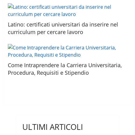
Latino: certificati universitari da inserire nel
curriculum per cercare lavoro
Come Intraprendere la Carriera Universitaria,
Procedura, Requisiti e Stipendio
ULTIMI ARTICOLI