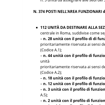
n. 5 unità da assegnare alle sedi del 
N. 374 POSTI NELL’AREA FUNZIONARI di
112 UNITÀ
DA DESTINARE ALLA S
centrale in Roma, suddivise come se
–
n. 28 unità con il profilo di di fu
prioritariamente riservata ai sensi de
(Codice A.1);
–
n. 44 unità con il profilo di fun
unità
prioritariamente riservata ai sensi de
(Codice A.2);
–
n. 18 unità con il profilo di funz
–
n. 12 unità con il profilo di funz
–
n. 3 unità con il profilo di funzi
A.5);
–
n. 2 unità con il profilo di funzi