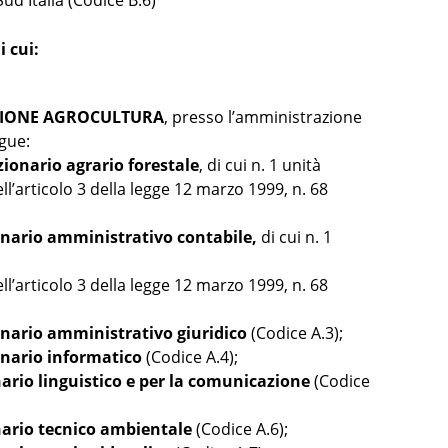
Sud Italia (Codice B.6)
 cui:
EZIONE AGROCULTURA
, presso l’amministrazione
gue:
nzionario agrario forestale
, di cui n. 1 unità
ll’articolo 3 della legge 12 marzo 1999, n. 68
zionario amministrativo contabile,
di cui n. 1
ll’articolo 3 della legge 12 marzo 1999, n. 68
ionario amministrativo giuridico
(Codice A.3);
ionario informatico
(Codice A.4);
onario linguistico e per la comunicazione
(Codice
onario tecnico ambientale
(Codice A.6);