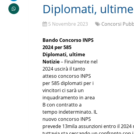
Diplomati, ultime
5 Novembre 2023
Concorsi Pubbl
Bando Concorso INPS
2024 per 585
Diplomati, ultime
Notizie
– Finalmente nel
2024 uscirà il tanto
atteso concorso INPS
per 585 diplomati per i
vincitori ci sarà un
inquadramento in area
B con contratto a
tempo indeterminato. IL
nuovo concorso INPS
prevede 13mila assunzioni entro il 2024 r
tuttavia sta cercando un confronto con i 