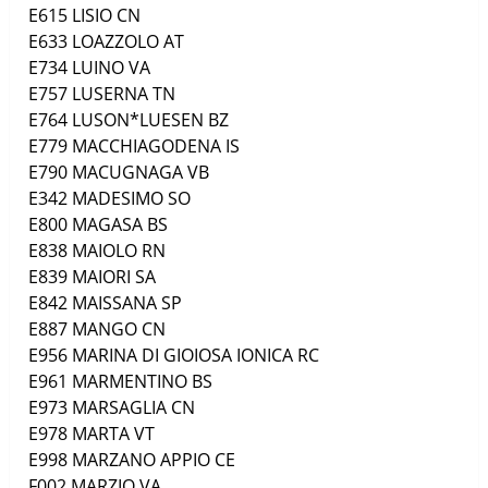
E615
LISIO
CN
E633
LOAZZOLO
AT
E734
LUINO
VA
E757
LUSERNA
TN
E764
LUSON*LUESEN
BZ
E779
MACCHIAGODENA
IS
E790
MACUGNAGA
VB
E342
MADESIMO
SO
E800
MAGASA
BS
E838
MAIOLO
RN
E839
MAIORI
SA
E842
MAISSANA
SP
E887
MANGO
CN
E956
MARINA DI GIOIOSA IONICA
RC
E961
MARMENTINO
BS
E973
MARSAGLIA
CN
E978
MARTA
VT
E998
MARZANO APPIO
CE
F002
MARZIO
VA