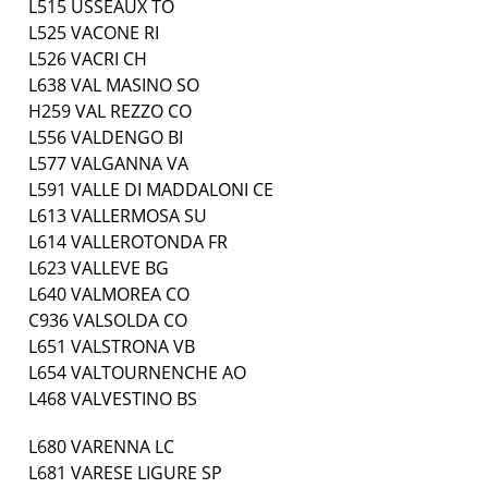
L515
USSEAUX
TO
L525
VACONE
RI
L526
VACRI
CH
L638
VAL MASINO
SO
H259
VAL REZZO
CO
L556
VALDENGO
BI
L577
VALGANNA
VA
L591
VALLE DI MADDALONI
CE
L613
VALLERMOSA
SU
L614
VALLEROTONDA
FR
L623
VALLEVE
BG
L640
VALMOREA
CO
C936
VALSOLDA
CO
L651
VALSTRONA
VB
L654
VALTOURNENCHE
AO
L468
VALVESTINO
BS
L680
VARENNA
LC
L681
VARESE LIGURE
SP