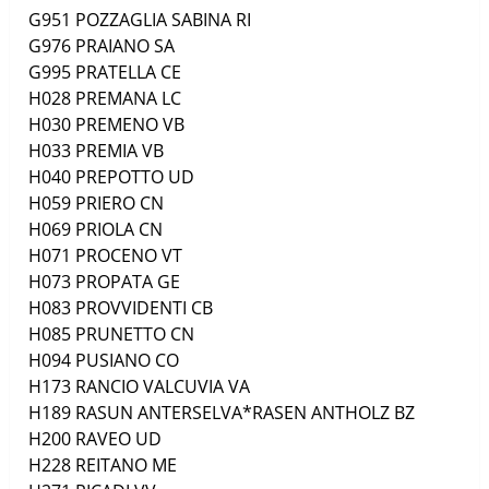
G951
POZZAGLIA SABINA
RI
G976
PRAIANO
SA
G995
PRATELLA
CE
H028
PREMANA
LC
H030
PREMENO
VB
H033
PREMIA
VB
H040
PREPOTTO
UD
H059
PRIERO
CN
H069
PRIOLA
CN
H071
PROCENO
VT
H073
PROPATA
GE
H083
PROVVIDENTI
CB
H085
PRUNETTO
CN
H094
PUSIANO
CO
H173
RANCIO VALCUVIA
VA
H189
RASUN ANTERSELVA*RASEN ANTHOLZ
BZ
H200
RAVEO
UD
H228
REITANO
ME