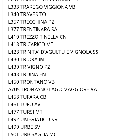
L333
TRAREGO VIGGIONA
VB
L340
TRAVES
TO
L357
TRECCHINA
PZ
L377
TRENTINARA
SA
L410
TREZZO TINELLA
CN
L418
TRICARICO
MT
L428
TRINITA’ D’AGULTU E VIGNOLA
SS
L430
TRIORA
IM
L439
TRIVIGNO
PZ
L448
TROINA
EN
L450
TRONTANO
VB
A705
TRONZANO LAGO MAGGIORE
VA
L458
TUFARA
CB
L461
TUFO
AV
L477
TURSI
MT
L492
UMBRIATICO
KR
L499
URBE
SV
L501
URBISAGLIA
MC