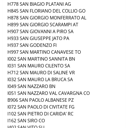
H778
SAN BIAGIO PLATANI
AG
H845
SAN FLORIANO DEL COLLIO
GO
H878
SAN GIORGIO MONFERRATO
AL
H899
SAN GIORGIO SCARAMPI
AT
H907
SAN GIOVANNI A PIRO
SA
H933
SAN GIUSEPPE JATO
PA
H937
SAN GODENZO
FI
H997
SAN MARTINO CANAVESE
TO
I002
SAN MARTINO SANNITA
BN
I031
SAN MAURO CILENTO
SA
H712
SAN MAURO DI SALINE
VR
I032
SAN MAURO LA BRUCA
SA
I049
SAN NAZZARO
BN
I051
SAN NAZZARO VAL CAVARGNA
CO
B906
SAN PAOLO ALBANESE
PZ
I072
SAN PAOLO DI CIVITATE
FG
I102
SAN PIETRO DI CARIDA’
RC
I162
SAN SIRO
CO
I402
SAN VITO
SU