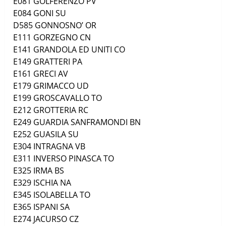
E081
GOLFERENZO
PV
E084
GONI
SU
D585
GONNOSNO’
OR
E111
GORZEGNO
CN
E141
GRANDOLA ED UNITI
CO
E149
GRATTERI
PA
E161
GRECI
AV
E179
GRIMACCO
UD
E199
GROSCAVALLO
TO
E212
GROTTERIA
RC
E249
GUARDIA SANFRAMONDI
BN
E252
GUASILA
SU
E304
INTRAGNA
VB
E311
INVERSO PINASCA
TO
E325
IRMA
BS
E329
ISCHIA
NA
E345
ISOLABELLA
TO
E365
ISPANI
SA
E274
JACURSO
CZ