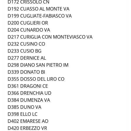
D172
CRISSOLO
CN
D192
CUASSO AL MONTE
VA
D199
CUGLIATE-FABIASCO
VA
D200
CUGLIERI
OR
D204
CUNARDO
VA
D217
CURIGLIA CON MONTEVIASCO
VA
D232
CUSINO
CO
D233
CUSIO
BG
D277
DERNICE
AL
D298
DIANO SAN PIETRO
IM
D339
DONATO
BI
D355
DOSSO DEL LIRO
CO
D361
DRAGONI
CE
D366
DRENCHIA
UD
D384
DUMENZA
VA
D385
DUNO
VA
D398
ELLO
LC
D402
EMARESE
AO
D420
ERBEZZO
VR