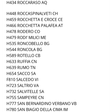
H434
ROCCARASO
AQ
H448
ROCCASPINALVETI
CH
H459
ROCCHETTA E CROCE
CE
H466
ROCCHETTA PALAFEA
AT
H478
RODERO
CO
H479
RODI’ MILICI
ME
H535
RONCOBELLO
BG
H544
RONCOLA
BG
H589
ROTELLO
CB
H633
RUFFIA
CN
H639
RUMO
TN
H654
SACCO
SA
F810
SALCEDO
VI
H723
SALTRIO
VA
H732
SALVITELLE
SA
H755
SAMPEYRE
CN
H777
SAN BERNARDINO VERBANO
VB
H780
SAN BIAGIO DELLA CIMA
IM