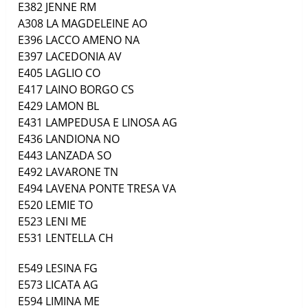
E382
JENNE
RM
A308
LA MAGDELEINE
AO
E396
LACCO AMENO
NA
E397
LACEDONIA
AV
E405
LAGLIO
CO
E417
LAINO BORGO
CS
E429
LAMON
BL
E431
LAMPEDUSA E LINOSA
AG
E436
LANDIONA
NO
E443
LANZADA
SO
E492
LAVARONE
TN
E494
LAVENA PONTE TRESA
VA
E520
LEMIE
TO
E523
LENI
ME
E531
LENTELLA
CH
E549
LESINA
FG
E573
LICATA
AG
E594
LIMINA
ME