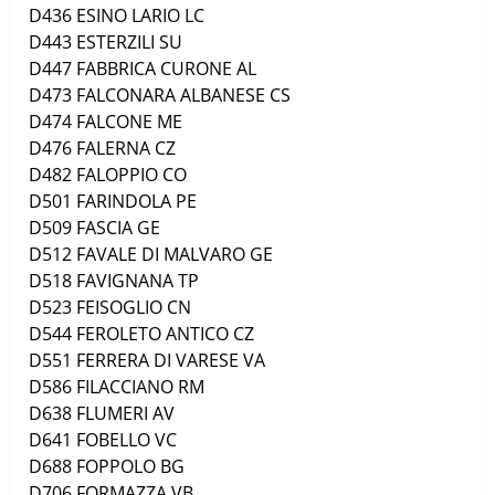
D436
ESINO LARIO
LC
D443
ESTERZILI
SU
D447
FABBRICA CURONE
AL
D473
FALCONARA ALBANESE
CS
D474
FALCONE
ME
D476
FALERNA
CZ
D482
FALOPPIO
CO
D501
FARINDOLA
PE
D509
FASCIA
GE
D512
FAVALE DI MALVARO
GE
D518
FAVIGNANA
TP
D523
FEISOGLIO
CN
D544
FEROLETO ANTICO
CZ
D551
FERRERA DI VARESE
VA
D586
FILACCIANO
RM
D638
FLUMERI
AV
D641
FOBELLO
VC
D688
FOPPOLO
BG
D706
FORMAZZA
VB