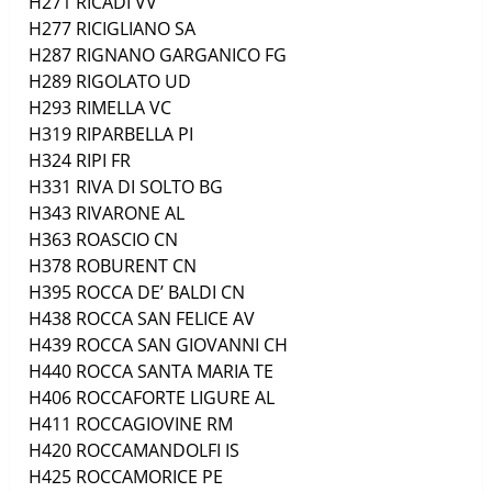
H271
RICADI
VV
H277
RICIGLIANO
SA
H287
RIGNANO GARGANICO
FG
H289
RIGOLATO
UD
H293
RIMELLA
VC
H319
RIPARBELLA
PI
H324
RIPI
FR
H331
RIVA DI SOLTO
BG
H343
RIVARONE
AL
H363
ROASCIO
CN
H378
ROBURENT
CN
H395
ROCCA DE’ BALDI
CN
H438
ROCCA SAN FELICE
AV
H439
ROCCA SAN GIOVANNI
CH
H440
ROCCA SANTA MARIA
TE
H406
ROCCAFORTE LIGURE
AL
H411
ROCCAGIOVINE
RM
H420
ROCCAMANDOLFI
IS
H425
ROCCAMORICE
PE