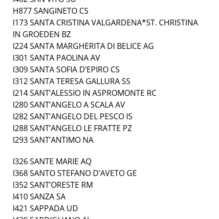
H877
SANGINETO
CS
I173
SANTA CRISTINA VALGARDENA*ST. CHRISTINA
IN GROEDEN
BZ
I224
SANTA MARGHERITA DI BELICE
AG
I301
SANTA PAOLINA
AV
I309
SANTA SOFIA D’EPIRO
CS
I312
SANTA TERESA GALLURA
SS
I214
SANT’ALESSIO IN ASPROMONTE
RC
I280
SANT’ANGELO A SCALA
AV
I282
SANT’ANGELO DEL PESCO
IS
I288
SANT’ANGELO LE FRATTE
PZ
I293
SANT’ANTIMO
NA
I326
SANTE MARIE
AQ
I368
SANTO STEFANO D’AVETO
GE
I352
SANT’ORESTE
RM
I410
SANZA
SA
I421
SAPPADA
UD