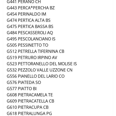
G441
PERANO
CH
G443
PERCA*PERCHA
BZ
G454
PERINALDO
IM
G474
PERTICA ALTA
BS
G475
PERTICA BASSA
BS
G484
PESCASSEROLI
AQ
G495
PESCOLANCIANO
IS
G505
PESSINETTO
TO
G512
PETRELLA TIFERNINA
CB
G519
PETRURO IRPINO
AV
G523
PETTORANELLO DEL MOLISE
IS
G532
PEZZOLO VALLE UZZONE
CN
G556
PIANELLO DEL LARIO
CO
G576
PIATEDA
SO
G577
PIATTO
BI
G608
PIETRACAMELA
TE
G609
PIETRACATELLA
CB
G610
PIETRACUPA
CB
G618
PIETRALUNGA
PG