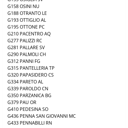
G158
OSINI
NU
G188
OTRANTO
LE
G193
OTTIGLIO
AL
G195
OTTONE
PC
G210
PACENTRO
AQ
G277
PALIZZI
RC
G281
PALLARE
SV
G290
PALMOLI
CH
G312
PANNI
FG
G315
PANTELLERIA
TP
G320
PAPASIDERO
CS
G334
PARETO
AL
G339
PAROLDO
CN
G350
PARZANICA
BG
G379
PAU
OR
G410
PEDESINA
SO
G436
PENNA SAN GIOVANNI
MC
G433
PENNABILLI
RN