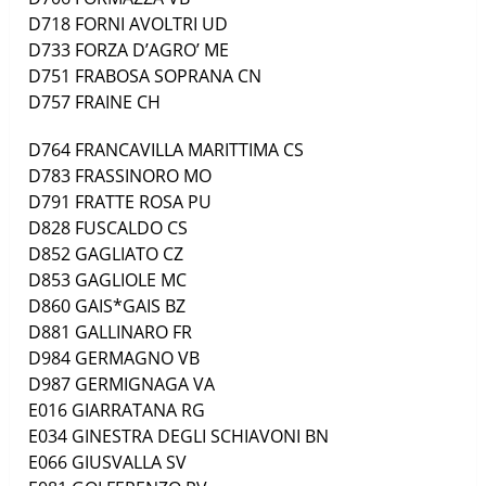
D718
FORNI AVOLTRI
UD
D733
FORZA D’AGRO’
ME
D751
FRABOSA SOPRANA
CN
D757
FRAINE
CH
D764
FRANCAVILLA MARITTIMA
CS
D783
FRASSINORO
MO
D791
FRATTE ROSA
PU
D828
FUSCALDO
CS
D852
GAGLIATO
CZ
D853
GAGLIOLE
MC
D860
GAIS*GAIS
BZ
D881
GALLINARO
FR
D984
GERMAGNO
VB
D987
GERMIGNAGA
VA
E016
GIARRATANA
RG
E034
GINESTRA DEGLI SCHIAVONI
BN
E066
GIUSVALLA
SV