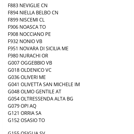
F883
NEVIGLIE
CN
F894
NIELLA BELBO
CN
F899
NISCEMI
CL
F906
NOASCA
TO
F908
NOCCIANO
PE
F932
NONIO
VB
F951
NOVARA DI SICILIA
ME
F980
NURACHI
OR
G007
OGGEBBIO
VB
G018
OLDENICO
VC
G036
OLIVERI
ME
G041
OLIVETTA SAN MICHELE
IM
G048
OLMO GENTILE
AT
G054
OLTRESSENDA ALTA
BG
G079
OPI
AQ
G121
ORRIA
SA
G152
OSASIO
TO
G155
OSIGLIA
SV