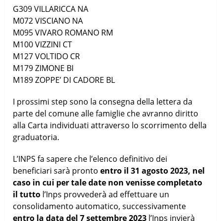
G309
VILLARICCA
NA
M072
VISCIANO
NA
M095
VIVARO ROMANO
RM
M100
VIZZINI
CT
M127
VOLTIDO
CR
M179
ZIMONE
BI
M189
ZOPPE’ DI CADORE
BL
I prossimi step sono la consegna della lettera da
parte del comune alle famiglie che avranno diritto
alla Carta individuati attraverso lo scorrimento della
graduatoria.
L’INPS fa sapere che l’elenco definitivo dei
beneficiari sarà pronto
entro il 31 agosto 2023, nel
caso in cui per tale date non venisse completato
il tutto
l’Inps provvederà ad effettuare un
consolidamento automatico, successivamente
entro la data del 7 settembre 2023
l’Inps invierà