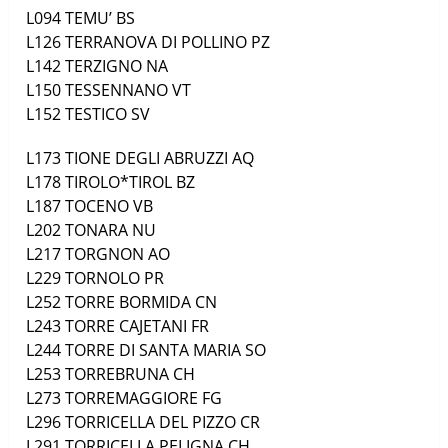
L094
TEMU’
BS
L126
TERRANOVA DI POLLINO
PZ
L142
TERZIGNO
NA
L150
TESSENNANO
VT
L152
TESTICO
SV
L173
TIONE DEGLI ABRUZZI
AQ
L178
TIROLO*TIROL
BZ
L187
TOCENO
VB
L202
TONARA
NU
L217
TORGNON
AO
L229
TORNOLO
PR
L252
TORRE BORMIDA
CN
L243
TORRE CAJETANI
FR
L244
TORRE DI SANTA MARIA
SO
L253
TORREBRUNA
CH
L273
TORREMAGGIORE
FG
L296
TORRICELLA DEL PIZZO
CR
L291
TORRICELLA PELIGNA
CH