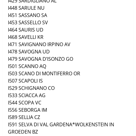
I429
SARDIGLIANO
AL
I448
SARULE
NU
I451
SASSANO
SA
I453
SASSELLO
SV
I464
SAURIS
UD
I468
SAVELLI
KR
I471
SAVIGNANO IRPINO
AV
I478
SAVOGNA
UD
I479
SAVOGNA D’ISONZO
GO
I501
SCANNO
AQ
I503
SCANO DI MONTIFERRO
OR
I507
SCAPOLI
IS
I529
SCHIGNANO
CO
I533
SCIACCA
AG
I544
SCOPA
VC
I556
SEBORGA
IM
I589
SELLIA
CZ
I591
SELVA DI VAL GARDENA*WOLKENSTEIN IN
GROEDEN
BZ