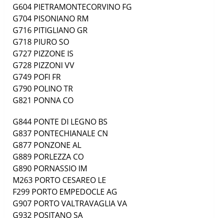
G604
PIETRAMONTECORVINO
FG
G704
PISONIANO
RM
G716
PITIGLIANO
GR
G718
PIURO
SO
G727
PIZZONE
IS
G728
PIZZONI
VV
G749
POFI
FR
G790
POLINO
TR
G821
PONNA
CO
G844
PONTE DI LEGNO
BS
G837
PONTECHIANALE
CN
G877
PONZONE
AL
G889
PORLEZZA
CO
G890
PORNASSIO
IM
M263
PORTO CESAREO
LE
F299
PORTO EMPEDOCLE
AG
G907
PORTO VALTRAVAGLIA
VA
G932
POSITANO
SA