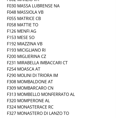
F030
MASSA LUBRENSE
NA
F048
MASSIOLA
VB
F055
MATRICE
CB
F058
MATTIE
TO
F126
MENFI
AG
F153
MESE
SO
F192
MIAZZINA
VB
F193
MICIGLIANO
RI
F200
MIGLIERINA
CZ
F231
MIRABELLA IMBACCARI
CT
F254
MOASCA
AT
F290
MOLINI DI TRIORA
IM
F308
MOMBALDONE
AT
F309
MOMBARCARO
CN
F313
MOMBELLO MONFERRATO
AL
F320
MOMPERONE
AL
F324
MONASTERACE
RC
F327
MONASTERO DI LANZO
TO