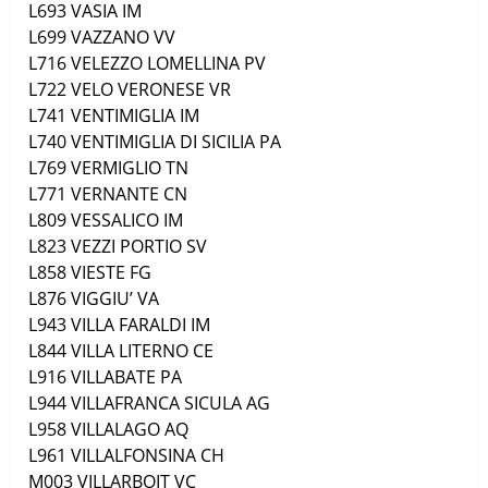
L693
VASIA
IM
L699
VAZZANO
VV
L716
VELEZZO LOMELLINA
PV
L722
VELO VERONESE
VR
L741
VENTIMIGLIA
IM
L740
VENTIMIGLIA DI SICILIA
PA
L769
VERMIGLIO
TN
L771
VERNANTE
CN
L809
VESSALICO
IM
L823
VEZZI PORTIO
SV
L858
VIESTE
FG
L876
VIGGIU’
VA
L943
VILLA FARALDI
IM
L844
VILLA LITERNO
CE
L916
VILLABATE
PA
L944
VILLAFRANCA SICULA
AG
L958
VILLALAGO
AQ
L961
VILLALFONSINA
CH
M003
VILLARBOIT
VC