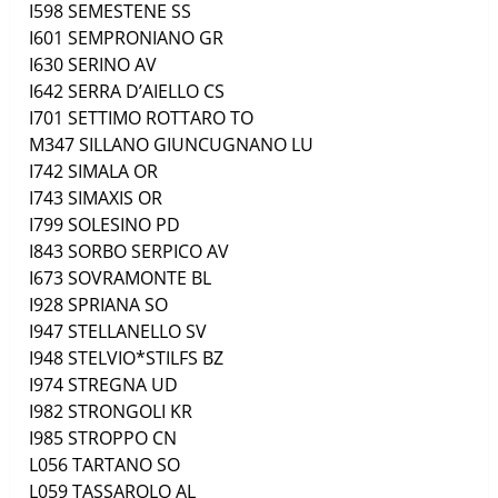
I598
SEMESTENE
SS
I601
SEMPRONIANO
GR
I630
SERINO
AV
I642
SERRA D’AIELLO
CS
I701
SETTIMO ROTTARO
TO
M347
SILLANO GIUNCUGNANO
LU
I742
SIMALA
OR
I743
SIMAXIS
OR
I799
SOLESINO
PD
I843
SORBO SERPICO
AV
I673
SOVRAMONTE
BL
I928
SPRIANA
SO
I947
STELLANELLO
SV
I948
STELVIO*STILFS
BZ
I974
STREGNA
UD
I982
STRONGOLI
KR
I985
STROPPO
CN
L056
TARTANO
SO
L059
TASSAROLO
AL