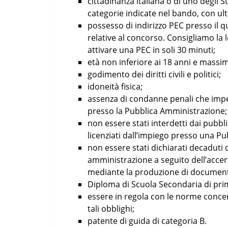
cittadinanza italiana o di uno degli 
categorie indicate nel bando, con ulte
possesso di indirizzo PEC presso il 
relative al concorso. Consigliamo la 
attivare una PEC in soli 30 minuti;
età non inferiore ai 18 anni e massim
godimento dei diritti civili e politici;
idoneità fisica;
assenza di condanne penali che impe
presso la Pubblica Amministrazione;
non essere stati interdetti dai pubblic
licenziati dall’impiego presso una P
non essere stati dichiarati decadut
amministrazione a seguito dell’accer
mediante la produzione di documenti f
Diploma di Scuola Secondaria di pri
essere in regola con le norme concerne
tali obblighi;
patente di guida di categoria B.