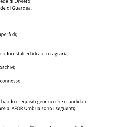
 sede di Orvieto;
sede di Guardea.
uperà di;
o-forestali ed idraulico-agraria;
oschivi;
 connesse;
bando i requisiti generici che i candidati
re al AFOR Umbria sono i seguenti;