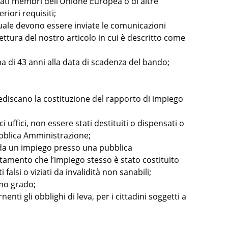
Stati membri dell’Unione Europea o di altre
riori requisiti;
quale devono essere inviate le comunicazioni
lettura del nostro articolo in cui è descritto come
a di 43 anni alla data di scadenza del bando;
discano la costituzione del rapporto di impiego
i uffici, non essere stati destituiti o dispensati o
ubblica Amministrazione;
i da un impiego presso una pubblica
tamento che l’impiego stesso è stato costituito
alsi o viziati da invalidità non sanabili;
mo grado;
nti gli obblighi di leva, per i cittadini soggetti a