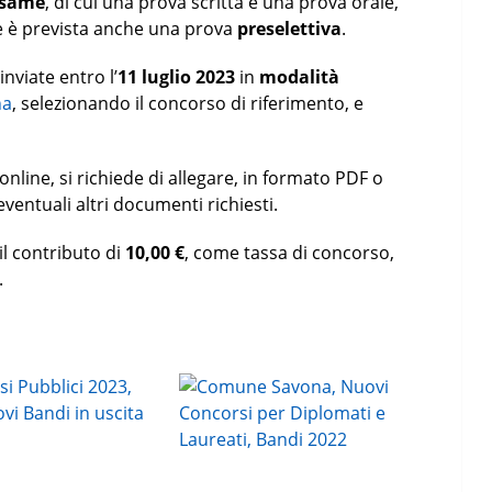
esame
, di cui una prova scritta e una prova orale,
e è prevista anche una prova
preselettiva
.
nviate entro l’
11 luglio 2023
in
modalità
na
, selezionando il concorso di riferimento, e
line, si richiede di allegare, in formato PDF o
ventuali altri documenti richiesti.
 il contributo di
10,00 €
, come tassa di concorso,
.