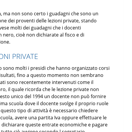
, ma non sono certo i guadagni che sono un
e dei proventi delle lezioni private, stando
ese molti dei guadagni che i docenti
 nero, cioè non dichiarate al fisco e di
ione.
ONI PRIVATE
 sono molti i presidi che hanno organizzato corsi
i risultati, fino a questo momento non sembrano
cati sono recentemente intervenuti come il
ro, il quale ricorda che le lezione private non
 testo unico del 1994 un docente non può fornire
ima scuola dove il docente svolge il proprio ruole
 questo tipo di attività è necessario chiedere
scuola, avere una partita Iva oppure effettuare le
e dichiarare queste entrate economiche e pagare
 tutto ciò avviene secondo l segretario