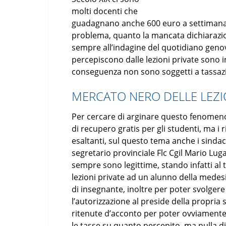
molti docenti che
guadagnano anche 600 euro a settimana
problema, quanto la mancata dichiarazion
sempre all’indagine del quotidiano genov
percepiscono dalle lezioni private sono in
conseguenza non sono soggetti a tassaz
MERCATO NERO DELLE LEZI
Per cercare di arginare questo fenomeno
di recupero gratis per gli studenti, ma 
esaltanti, sul questo tema anche i sinda
segretario provinciale Flc Cgil Mario Luga
sempre sono legittime, stando infatti al
lezioni private ad un alunno della medes
di insegnante, inoltre per poter svolgere
l’autorizzazione al preside della propria 
ritenute d’acconto per poter ovviament
le tasse su quanto percepito, ma nulla di