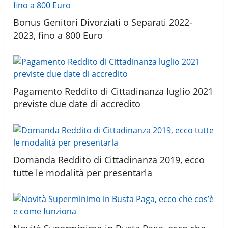
Bonus Genitori Divorziati o Separati 2022-
2023, fino a 800 Euro
Pagamento Reddito di Cittadinanza luglio 2021
previste due date di accredito
Domanda Reddito di Cittadinanza 2019, ecco
tutte le modalità per presentarla