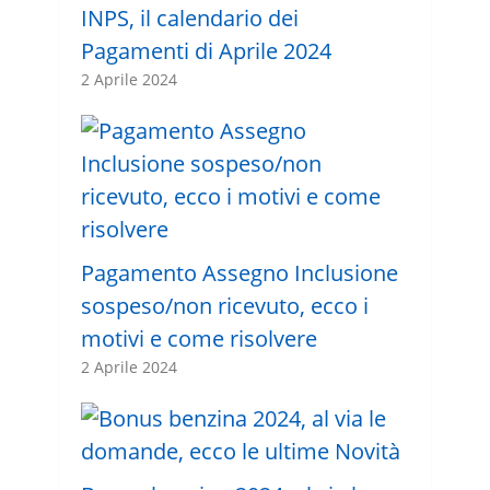
INPS, il calendario dei
Pagamenti di Aprile 2024
2 Aprile 2024
Pagamento Assegno Inclusione
sospeso/non ricevuto, ecco i
motivi e come risolvere
2 Aprile 2024