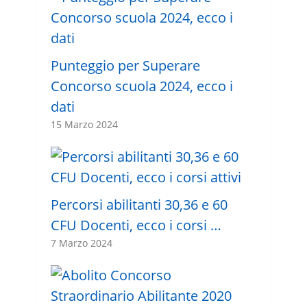
Punteggio per Superare
Concorso scuola 2024, ecco i
dati
15 Marzo 2024
Percorsi abilitanti 30,36 e 60
CFU Docenti, ecco i corsi …
7 Marzo 2024