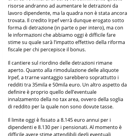
risorse andranno ad aumentare le detrazioni da
lavoro dipendente, ma la quadra non è stata ancora
trovata. Il credito Irpef verrà dunque erogato sotto
forma di detrazione (in parte o per intero), ma con
le informazioni che abbiamo oggi è difficile fare
stime su quale sarà l’impatto effettivo della riforma
fiscale per chi percepisce il bonus.
Il cantiere sul riordino delle detrazioni rimane
aperto. Quanto alla rimodulazione delle aliquote
Irpef, a trarne vantaggio sarebbero soprattutto i
redditi tra 35mila e 50mila euro. Un altro aspetto da
definire è proprio quello dell’eventuale
innalzamento della no tax area, ovvero della soglia
di reddito per la quale non sono dovute tasse.
Il limite oggi è fissato a 8.145 euro annui per i
dipendenti e 8.130 per i pensionati. Al momento è
difficile avere stime attendibili degli eventuali