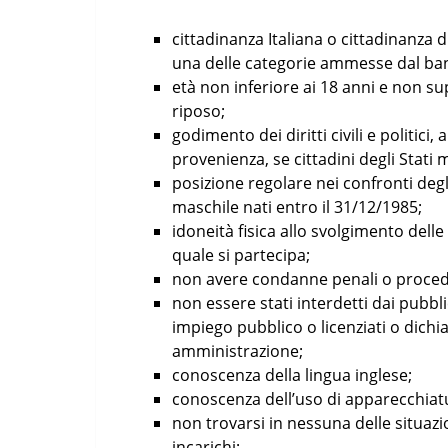
cittadinanza Italiana o cittadinanza 
una delle categorie ammesse dal ba
età non inferiore ai 18 anni e non su
riposo;
godimento dei diritti civili e politici
provenienza, se cittadini degli Stat
posizione regolare nei confronti degli
maschile nati entro il 31/12/1985;
idoneità fisica allo svolgimento delle
quale si partecipa;
non avere condanne penali o procedi
non essere stati interdetti dai pubbli
impiego pubblico o licenziati o dich
amministrazione;
conoscenza della lingua inglese;
conoscenza dell’uso di apparecchiatu
non trovarsi in nessuna delle situazi
incarichi;