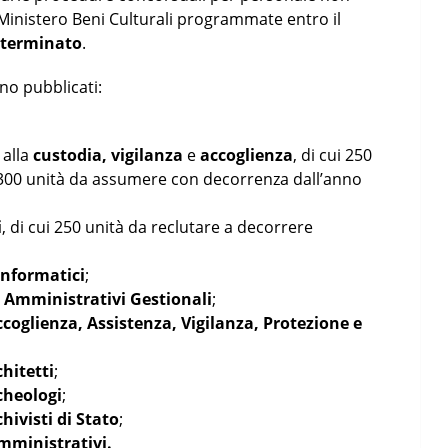
i Ministero Beni Culturali programmate entro il
eterminato
.
o pubblicati:
alla
custodia, vigilanza
e
accoglienza
, di cui 250
 300 unità da assumere con decorrenza dall’anno
i
, di cui 250 unità da reclutare a decorrere
Informatici
;
i Amministrativi Gestionali
;
ccoglienza, Assistenza, Vigilanza, Protezione e
chitetti
;
cheologi
;
chivisti di Stato
;
amministrativi.