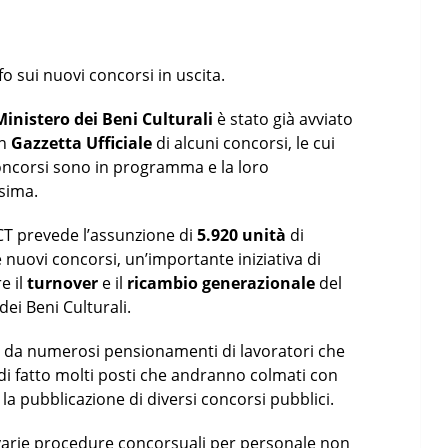
fo sui nuovi concorsi in uscita.
Ministero dei Beni Culturali
è stato già avviato
in
Gazzetta Ufficiale
di alcuni concorsi, le cui
 concorsi sono in programma e la loro
ssima.
CT prevede l’assunzione di
5.
92
0 unità
di
nuovi concorsi, un’importante iniziativa di
e il
turnover
e il
ricambio generazionale
del
ei Beni Culturali.
no da numerosi pensionamenti di lavoratori che
di fatto molti posti che andranno colmati con
a pubblicazione di diversi concorsi pubblici.
o varie procedure concorsuali per personale non