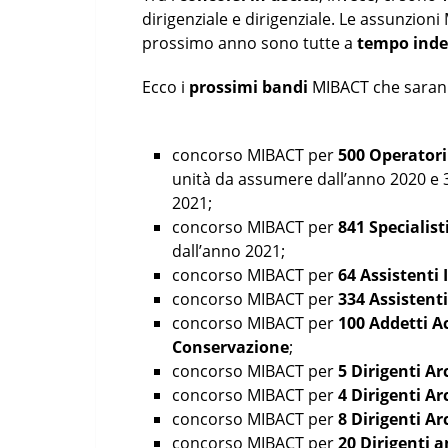
dirigenziale e dirigenziale. Le assunzion
prossimo anno sono tutte a
tempo ind
Ecco i
prossimi bandi
MIBACT che sarann
concorso MIBACT per
500 Operatori
unità da assumere dall’anno 2020 e
2021;
concorso MIBACT per
841 Specialist
dall’anno 2021;
concorso MIBACT per
64 Assistenti 
concorso MIBACT per
334 Assistent
concorso MIBACT per
100 Addetti A
Conservazione
;
concorso MIBACT per
5 Dirigenti Ar
concorso MIBACT per
4 Dirigenti Ar
concorso MIBACT per
8 Dirigenti Ar
concorso MIBACT per
20 Dirigenti 