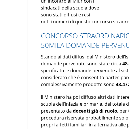
un incontro al Miur con i
sindacati della scuola dove
sono stati diffusi e resi
noti i numeri di questo concorso straord
CONCORSO STRAORDINARIO 
50MILA DOMANDE PERVEN
Stando ai dati diffusi dal Ministero dell’I
domande pervenute sono state circa
48
specificato le domande pervenute al sis
considerato che è consentito partecipare
complessivamente prodotte sono
48.47
Il Ministero ha poi diffuso altri dati inte
scuola dell’infazia e primaria, del total
presentato da
docenti già di ruolo
, per
procedura riservata probabilmente solo p
propri affetti familiari in alternativa all