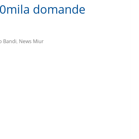
50mila domande
o Bandi
,
News Miur