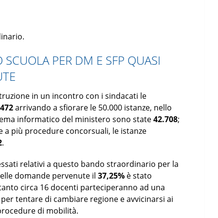
inario.
SCUOLA PER DM E SFP QUASI
UTE
struzione in un incontro con i sindacati le
.472
arrivando a sfiorare le 50.000 istanze, nello
tema informatico del ministero sono state
42.708
;
 a più procedure concorsuali, le istanze
2
.
ressati relativi a questo bando straordinario per la
e delle domande pervenute il
37,25%
è stato
 tanto circa 16 docenti parteciperanno ad una
er tentare di cambiare regione e avvicinarsi ai
e procedure di mobilità.