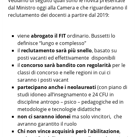
Vediamo di seguito quali sono le novità presentate
dal Ministro oggi alla Camera e che riguarderanno il
reclutamento dei docenti a partire dal 2019:
viene
abrogato il FIT
ordinario. Bussetti lo
definisce “lungo e complesso”
il
reclutamento sarà più snello
, basato su
posti vacanti ed effettivamente disponibili
il
concorso sarà bandito con regolarità
per le
classi di concorso e nelle regioni in cui ci
saranno i posti vacant
partecipano anche i neolaureati
(con piano di
studi idoneo all’insegnamento e 24 CFU in
discipline antropo – psico – pedagogiche ed in
metodologie e tecnologie didattiche
non ci saranno idonei
ma solo vincitori, che
avranno garantito il ruolo
Chi non vince acquisirà però l’abilitazione
,