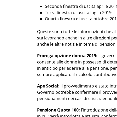
Seconda finestra di uscita aprile 201
Terza finestra di uscita luglio 2019
Quarta finestra di uscita ottobre 20
Queste sono tutte le informazioni che a
sta lavorando anche in altre direzioni p
anche le altre notizie in tema di pensioni
Proroga opzione donna 2019:
il govern
consente alle donne in possesso di deter
in anticipo per aderire alla pensione, p
sempre applicato il ricalcolo contributivo
Ape Social:
il provvedimento è stato int
Governo potrebbe confermare il provved
pensionamenti nei casi di crisi azienadali
Pensione Quota 100:
l’introduzione del
in cui verrà introdotta e attuata, confer