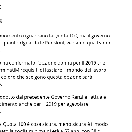
9
19
l momento riguardano la Quota 100, ma il governo
er quanto riguarda le Pensioni, vediamo quali sono
:
o ha confermato l’opzione donna per il 2019 che
minatiM requisiti di lasciare il mondo del lavoro
er coloro che scelgono questa opzione sarà
.
rodotto dal precedente Governo Renzi e l’attuale
imento anche per il 2019 per agevolare i
.
la Quota 100 è cosa sicura, meno sicura è il modo
mato la soglia minima di età a 62 anni con 38 di