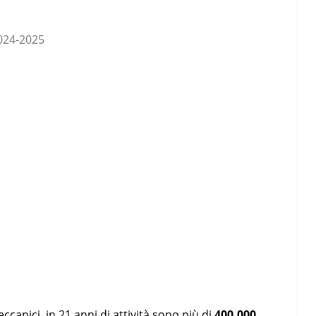
024-2025
anici, in 21 anni di attività sono più di
400.000