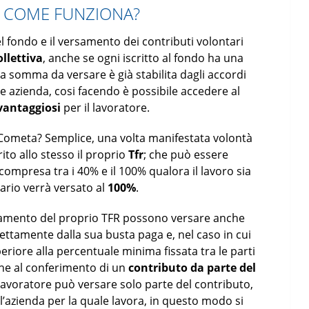
 COME FUNZIONA?
 fondo e il versamento dei contributi volontari
llettiva
, anche se ogni iscritto al fondo ha una
la somma da versare è già stabilita dagli accordi
i e azienda, cosi facendo è possibile accedere al
vantaggiosi
per il lavoratore.
 Cometa? Semplice, una volta manifestata volontà
ito allo stesso il proprio
Tfr
; che può essere
ompresa tra i 40% e il 100% qualora il lavoro sia
ario verrà versato al
100%
.
ersamento del proprio TFR possono versare anche
ettamente dalla sua busta paga e, nel caso in cui
periore alla percentuale minima fissata tra le parti
anche al conferimento di un
contributo da parte del
 lavoratore può versare solo parte del contributo,
l’azienda per la quale lavora, in questo modo si